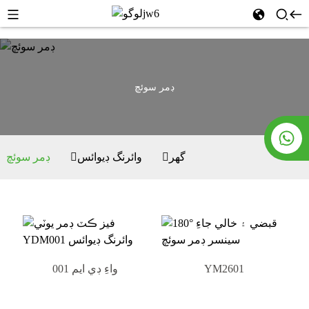
ڊمر سوئچ
گھر
وائرنگ ڊيوائس
ڊمر سوئچ
YM2601
واءِ ڊي ايم 001