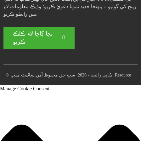
رينج کي ڳوليو ۽ پنهنجا جديد نمونا دعويٰ ڪريو؛ وڌيڪ معلومات لاءِ
بس رابطو ڪريو.
پڇا ڳاڇا لاءِ ڪلڪ
ڪريو
سائيٽ ميپ
Resource
© ڪاپي رائيٽ - 2026: سڀ حق محفوظ آهن.
Manage Cookie Consent