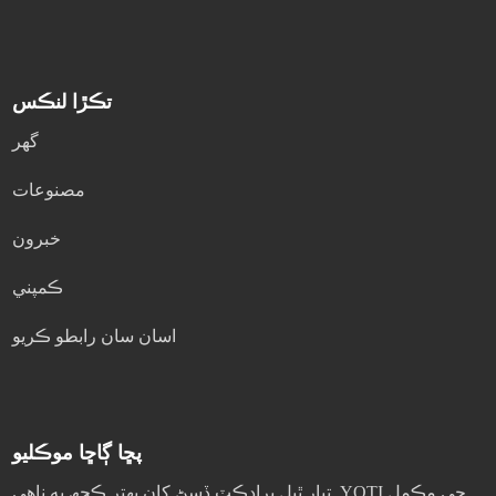
تڪڙا لنڪس
گھر
مصنوعات
خبرون
ڪمپني
اسان سان رابطو ڪريو
پڇا ڳاڇا موڪليو
تيار ٿيل پراڊڪٽ ڏسڻ کان بهتر ڪجھ به ناهي. YOTI جي مڪمل