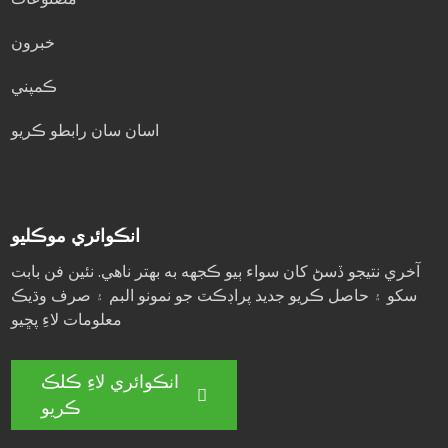
خبرون
ڪمپني
اسان سان رابطو ڪريو
انڪوائري موڪليو
آخري نتيجو ڏسڻ کان سواء ٻيو ڪجهه به بهتر ناهي. نئين فن بابت
سکو ۽ حاصل ڪريو جديد پراڊڪٽ جو نمونو البم ۽ صرف وڌيڪ
معلومات لاءِ پڇيو
انڪوائري لاءِ ڪلڪ
ڪريو