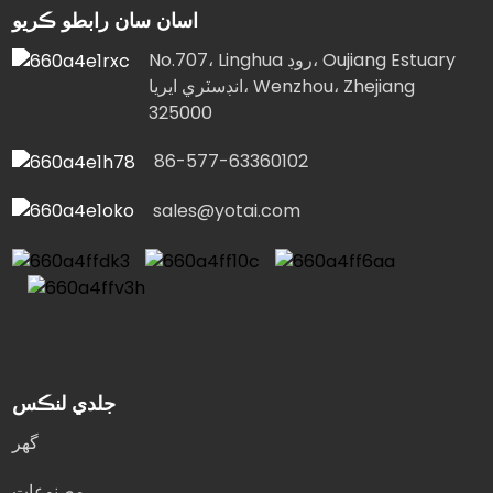
اسان سان رابطو ڪريو
No.707، Linghua روڊ، Oujiang Estuary
انڊسٽري ايريا، Wenzhou، Zhejiang
325000
86-577-63360102
sales@yotai.com
جلدي لنڪس
گهر
مصنوعات