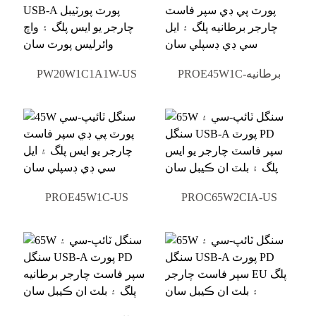
PROE45W1C-برطانيه
PW20W1C1A1W-US
PROE45W1C-US
PROC65W2CIA-US