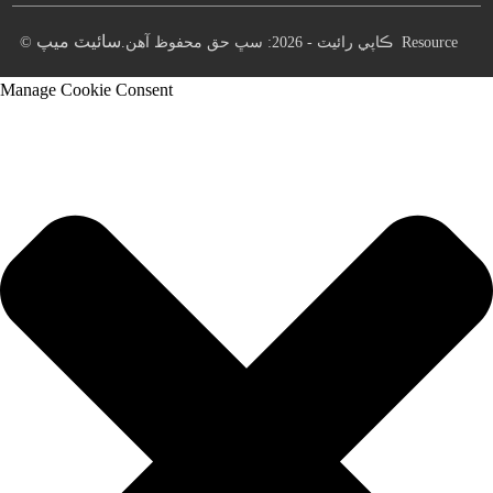
سائيٽ ميپ
Resource
© ڪاپي رائيٽ - 2026: سڀ حق محفوظ آهن.
Manage Cookie Consent