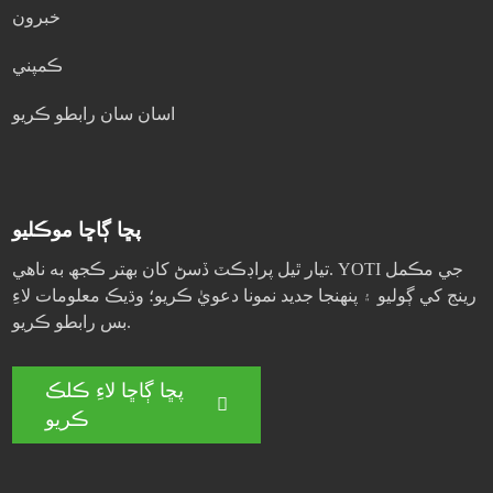
خبرون
ڪمپني
اسان سان رابطو ڪريو
پڇا ڳاڇا موڪليو
تيار ٿيل پراڊڪٽ ڏسڻ کان بهتر ڪجھ به ناهي. YOTI جي مڪمل
رينج کي ڳوليو ۽ پنهنجا جديد نمونا دعويٰ ڪريو؛ وڌيڪ معلومات لاءِ
بس رابطو ڪريو.
پڇا ڳاڇا لاءِ ڪلڪ
ڪريو