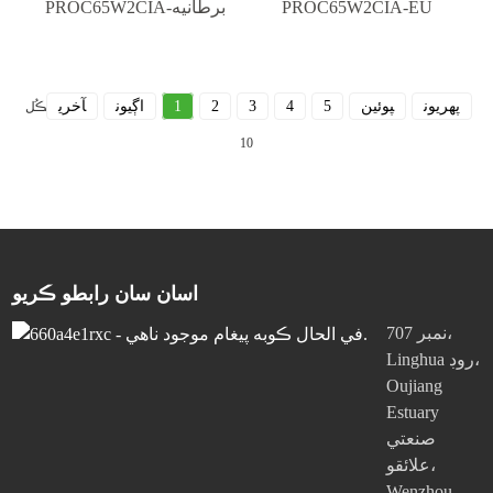
PROC65W2CIA-EU
PROC65W2CIA-برطانيه
پهريون
پوئين
5
4
3
2
1
اڳيون
آخري
ڪُل
10
اسان سان رابطو ڪريو
نمبر 707،
Linghua روڊ،
Oujiang
Estuary
صنعتي
علائقو،
Wenzhou،