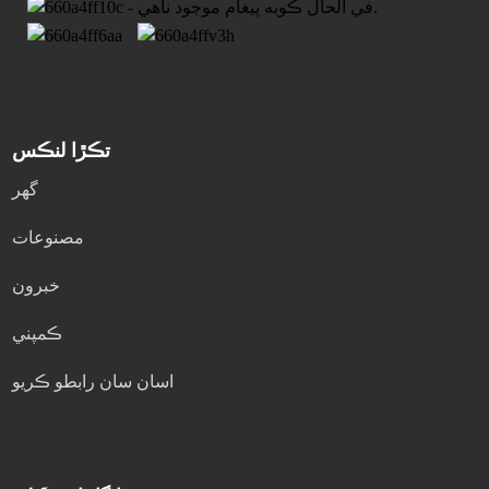
تڪڙا لنڪس
گھر
مصنوعات
خبرون
ڪمپني
اسان سان رابطو ڪريو