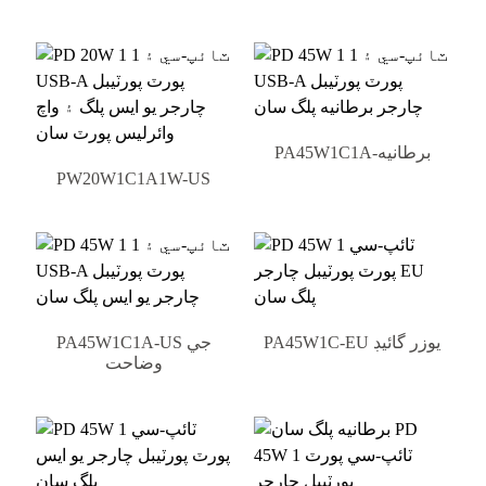
PA45W1C1A-برطانيه
PW20W1C1A1W-US
PA45W1C-EU يوزر گائيڊ
PA45W1C1A-US جي
وضاحت