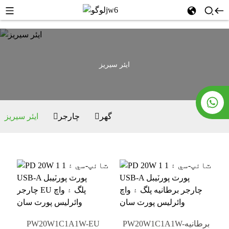
ايئر سيريز
گھر
چارجر
ايئر سيريز
PW20W1C1A1W-برطانيه
PW20W1C1A1W-EU