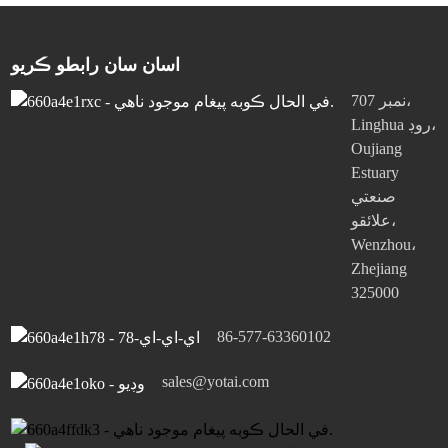
اسان سان رابطو ڪريو
نمبر 707،
Linghua روڊ،
Oujiang
Estuary
صنعتي
علائقو،
Wenzhou،
Zhejiang
325000
86-577-63360102
sales@yotai.com