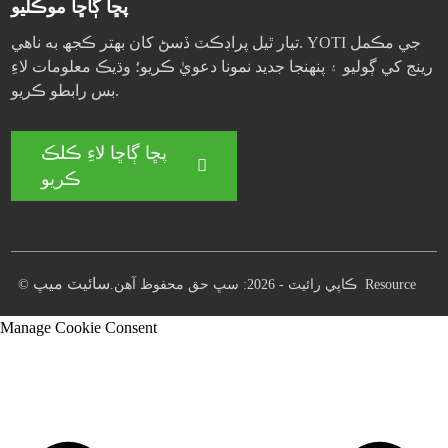
پڇا ڳاڇا موڪليو
تيار ٿيل پراڊڪٽ ڏسڻ کان بهتر ڪجھ به ناهي. YOTI جي مڪمل
رينج کي ڳوليو ۽ پنهنجا جديد نمونا دعويٰ ڪريو؛ وڌيڪ معلومات لاءِ
بس رابطو ڪريو.
پڇا ڳاڇا لاءِ ڪلڪ
ڪريو
سائيٽ ميپ
Resource
© ڪاپي رائيٽ - 2026: سڀ حق محفوظ آهن.
Manage Cookie Consent