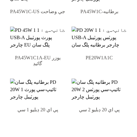
PA45W1C-برطانيه
PA45W1C-US جي وضاحت
PE20W1A1C
PA45W1C1A-EU يوزر
گائيڊ
پي اي 20 ڊبليو 2 سي
پي اي 20 ڊبليو 1 سي