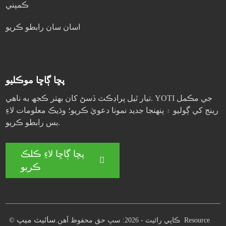
ڪمپني
اسان سان رابطو ڪريو
پڇا ڳاڇا موڪليو
تيار ٿيل پراڊڪٽ ڏسڻ کان بهتر ڪجھ به ناهي. YOTI جي مڪمل
رينج کي ڳوليو ۽ پنهنجا جديد نمونا دعويٰ ڪريو؛ وڌيڪ معلومات لاءِ
بس رابطو ڪريو.
پڇا ڳاڇا لاءِ ڪلڪ
ڪريو
سائيٽ ميپ
Resource
© ڪاپي رائيٽ - 2026: سڀ حق محفوظ آهن.