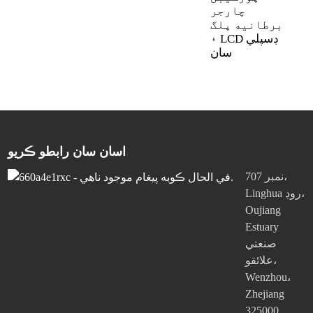
ر
چارجر
مفت پيڪنگ ڊيزائن جون خدمتون
پيڪيج ڊيزائن
۽
برطانيه پلگ
ل
۽ LCD ڊسپلي
ن
سان
اسان سان رابطو ڪريو
نمبر 707،
Linghua روڊ،
Oujiang
Estuary
صنعتي
علائقو،
Wenzhou،
Zhejiang
325000