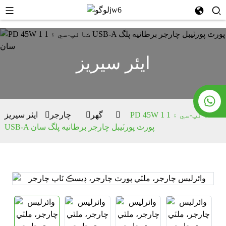
ايئر سيريز
PD 45W 1 ٽائپ-سي ۽ 1
گھر
چارجر
ايئر سيريز
USB-A پورٽ پورٽيبل چارجر برطانيه پلگ سان