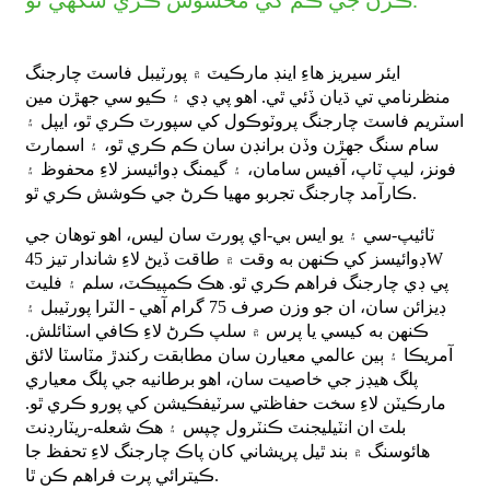
ڪرڻ جي ڪم کي محسوس ڪري سگهي ٿو.
ايئر سيريز هاءِ اينڊ مارڪيٽ ۾ پورٽيبل فاسٽ چارجنگ
منظرنامي تي ڌيان ڏئي ٿي. اهو پي ڊي ۽ ڪيو سي جهڙن مين
اسٽريم فاسٽ چارجنگ پروٽوڪول کي سپورٽ ڪري ٿو، ايپل ۽
سام سنگ جهڙن وڏن برانڊن سان ڪم ڪري ٿو، ۽ اسمارٽ
فونز، ليپ ٽاپ، آفيس سامان، ۽ گيمنگ ڊوائيسز لاءِ محفوظ ۽
ڪارآمد چارجنگ تجربو مهيا ڪرڻ جي ڪوشش ڪري ٿو.
ٽائيپ-سي ۽ يو ايس بي-اي پورٽ سان ليس، اهو توهان جي
ڊوائيسز کي ڪنهن به وقت ۾ طاقت ڏيڻ لاءِ شاندار تيز 45W
پي ڊي چارجنگ فراهم ڪري ٿو. هڪ ڪمپيڪٽ، سلم ۽ فليٽ
ڊيزائن سان، ان جو وزن صرف 75 گرام آهي - الٽرا پورٽيبل ۽
ڪنهن به کيسي يا پرس ۾ سلپ ڪرڻ لاءِ ڪافي اسٽائلش.
آمريڪا ۽ ٻين عالمي معيارن سان مطابقت رکندڙ مٽاسٽا لائق
پلگ هيڊز جي خاصيت سان، اهو برطانيه جي پلگ معياري
مارڪيٽن لاءِ سخت حفاظتي سرٽيفڪيشن کي پورو ڪري ٿو.
بلٽ ان انٽيليجنٽ ڪنٽرول چپس ۽ هڪ شعله-ريٽارڊنٽ
هائوسنگ ۾ بند ٿيل پريشاني کان پاڪ چارجنگ لاءِ تحفظ جا
ڪيترائي پرت فراهم ڪن ٿا.