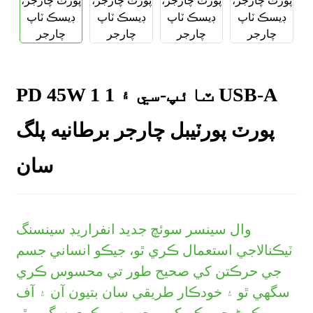
PD 45W 1 ٽائپ-سي ۽ 1 USB-A
پورٽ پورٽيبل چارجر برطانيه پلگ
سان
وال سينسر سوئچ جديد انفراريڊ سينسنگ
ٽيڪنالاجي استعمال ڪري ٿو، جيڪو انساني جسم
جي حرڪتن کي صحيح طور تي محسوس ڪري
سگهي ٿو ۽ خودڪار طريقي سان بتيون آن ۽ آف