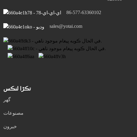
86-577-63360102
sales@yotai.com
تڪڙا لنڪس
گھر
مصنوعات
خبرون