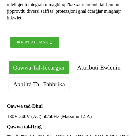
intelliġenti integrati u magħluq f'kaxxa ritardanti tal-fjammi
jipprovdu diversi saffi ta' protezzjoni għal ċċarġjar mingħajr
inkwiet.
IKKUNTATTJANA
Qawwa Tal-Iċċarġjar
Attributi Ewlenin
Abbiltà Tal-Fabbrika
Post tal-Oriġini
Portijiet tal-
1 Tip-Ċ + 1 USB-A
iċ-Ċina
Ħruġ
Qawwa tad-Dħul
Ċertifikazzjoni
CE UL FCC ROHS UKCA CSA ETL
180V-240V (AC) 50/60Hz (Massimu 1.5A)
Standard tal-
Konformi
Ir-Renju Unit
NOM UKCA
Plagg
Qawwa tal-Ħruġ
Materjal
ABS PC ritardanti tal-fjammi;