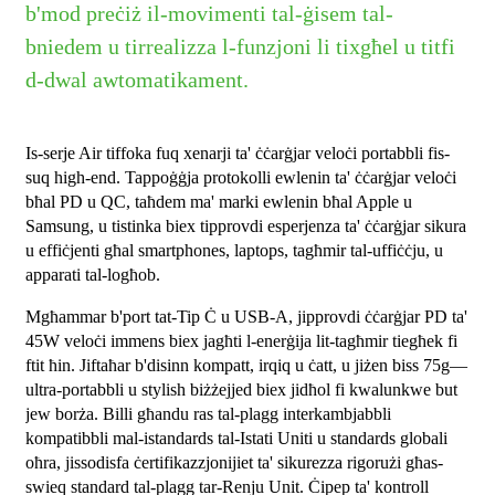
b'mod preċiż il-movimenti tal-ġisem tal-
bniedem u tirrealizza l-funzjoni li tixgħel u titfi
d-dwal awtomatikament.
Is-serje Air tiffoka fuq xenarji ta' ċċarġjar veloċi portabbli fis-
suq high-end. Tappoġġja protokolli ewlenin ta' ċċarġjar veloċi
bħal PD u QC, taħdem ma' marki ewlenin bħal Apple u
Samsung, u tistinka biex tipprovdi esperjenza ta' ċċarġjar sikura
u effiċjenti għal smartphones, laptops, tagħmir tal-uffiċċju, u
apparati tal-logħob.
Mgħammar b'port tat-Tip Ċ u USB-A, jipprovdi ċċarġjar PD ta'
45W veloċi immens biex jagħti l-enerġija lit-tagħmir tiegħek fi
ftit ħin. Jiftaħar b'disinn kompatt, irqiq u ċatt, u jiżen biss 75g—
ultra-portabbli u stylish biżżejjed biex jidħol fi kwalunkwe but
jew borża. Billi għandu ras tal-plagg interkambjabbli
kompatibbli mal-istandards tal-Istati Uniti u standards globali
oħra, jissodisfa ċertifikazzjonijiet ta' sikurezza rigorużi għas-
swieq standard tal-plagg tar-Renju Unit. Ċipep ta' kontroll