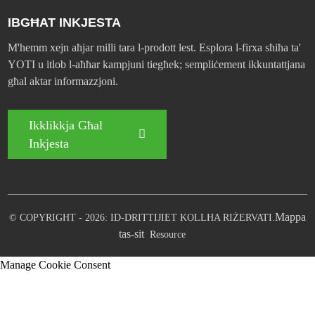
IBGĦAT INKJESTA
M'hemm xejn aħjar milli tara l-prodott lest. Esplora l-firxa sħiħa ta'
YOTI u itlob l-aħħar kampjuni tiegħek; sempliċement ikkuntattjana
għal aktar informazzjoni.
Ikklikkja Għal
Inkjesta
Mappa
© COPYRIGHT - 2026: ID-DRITTIJIET KOLLHA RIŻERVATI.
tas-sit
Resource
Manage Cookie Consent