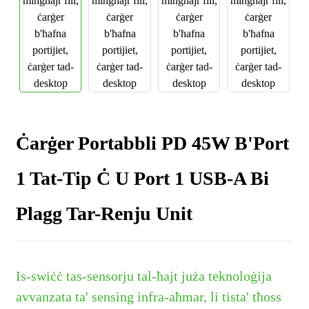
Ċarġer Portabbli PD 45W B'Port
1 Tat-Tip Ċ U Port 1 USB-A Bi
Plagg Tar-Renju Unit
Is-swiċċ tas-sensorju tal-ħajt juża teknoloġija
avvanzata ta' sensing infra-aħmar, li tista' tħoss