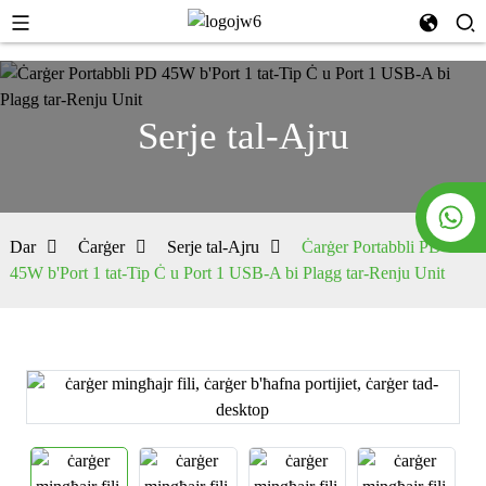
Serje tal-Ajru
Dar
Ċarġer
Serje tal-Ajru
Ċarġer Portabbli PD
45W b'Port 1 tat-Tip Ċ u Port 1 USB-A bi Plagg tar-Renju Unit