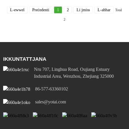
L-ewwel
Preċedenti
1
2
Li jmiss
L-aħħar
Total
2
IKKUNTATTJANA
Nru 707, Linghua Road, Oujiang Estuary
Industrial Area, Wenzhou, Zhejiang 325000
86-577-63360102
sales@yotai.com