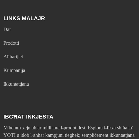
LINKS MALAJR
Dar
Prodotti
Aħbarijiet
Kumpanija
Ikkuntattjana
IBGĦAT INKJESTA
M'hemm xejn aħjar milli tara l-prodott lest. Esplora l-firxa sħiħa ta'
YOTI u itlob l-aħħar kampjuni tiegħek; sempliċement ikkuntattjana