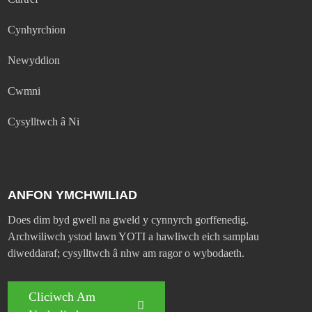
Cynhyrchion
Newyddion
Cwmni
Cysylltwch â Ni
ANFON YMCHWILIAD
Does dim byd gwell na gweld y cynnyrch gorffenedig.
Archwiliwch ystod lawn YOTI a hawliwch eich samplau
diweddaraf; cysylltwch â nhw am ragor o wybodaeth.
Cliciwch Am