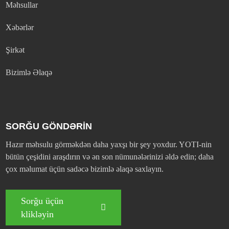
Məhsullar
Xəbərlər
Şirkət
Bizimlə Əlaqə
SORĞU GÖNDƏRİN
Hazır məhsulu görməkdən daha yaxşı bir şey yoxdur. YOTI-nin
bütün çeşidini araşdırın və ən son nümunələrinizi əldə edin; daha
çox məlumat üçün sadəcə bizimlə əlaqə saxlayın.
Sorğu üçün
klikləyin