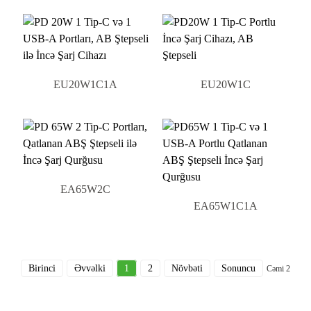
EU20W1C1A
EU20W1C
EA65W2C
EA65W1C1A
Birinci
Əvvəlki
1
2
Növbəti
Sonuncu
Cəmi 2