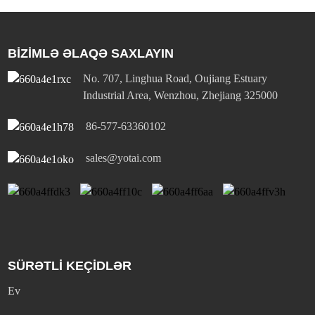
BİZİMLƏ ƏLAQƏ SAXLAYIN
No. 707, Linghua Road, Oujiang Estuary
Industrial Area, Wenzhou, Zhejiang 325000
86-577-63360102
sales@yotai.com
SÜRƏTLİ KEÇİDLƏR
Ev