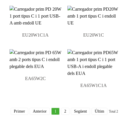
EU20W1C1A
EU20W1C
EA65W2C
EA65W1C1A
Primer
Anterior
1
2
Següent
Últim
Total 2