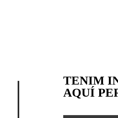
Cablejat del receptacle
USB de 45 W
EWP2452C...
TENIM I
AQUÍ PE