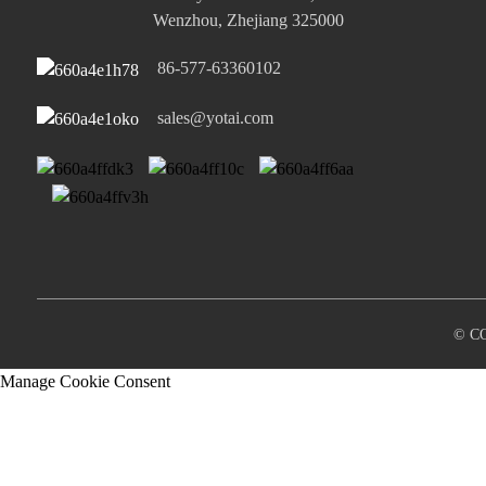
Wenzhou, Zhejiang 325000
86-577-63360102
sales@yotai.com
© C
Manage Cookie Consent