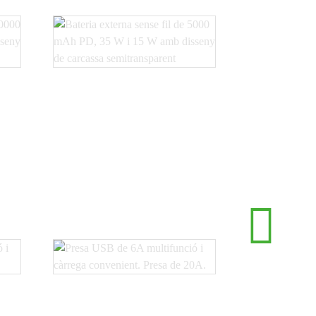
Bateria sense fil PD de
..
5000 mAh, 35 W i 15 W...
Bateria 
10000 mAh