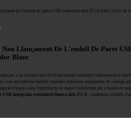
6
 Nou Llançament De L'endoll De Paret US
lor Blanc
onals per a ús residencial i d'oficina només admeten l'alimentació a trav
tals com ara telèfons mòbils i tauletes requereix adaptadors de càrrega a
upació d'espai i una experiència de suport insuficient per a hotels de ne
 USB integrada estàndard blanca dels EUA
, combinant mòduls d'a
ga directa USB duals integrats. El seu panell ignífug blanc pur s'adapt
i allotjaments a cases particulars, oficines corporatives i reformes residen
als sense adaptadors addicionals, equilibrant perfectament la compatibilita
ferint una solució d'actualització integrada per a escenaris de fonts d'al