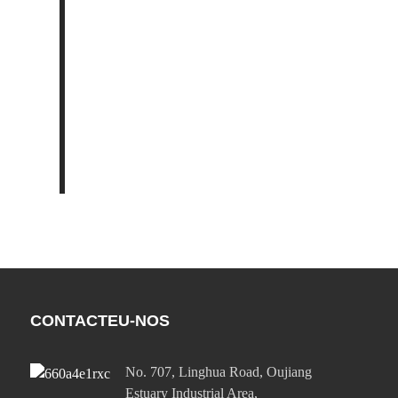
CONTACTEU-NOS
No. 707, Linghua Road, Oujiang
Estuary Industrial Area,