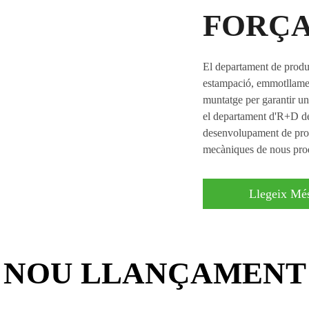
FORÇA
El departament de produ
estampació, emmotllamen
muntatge per garantir una
el departament d'R+D de l
desenvolupament de prog
mecàniques de nous pro
Llegeix Mé
NOU LLANÇAMENT