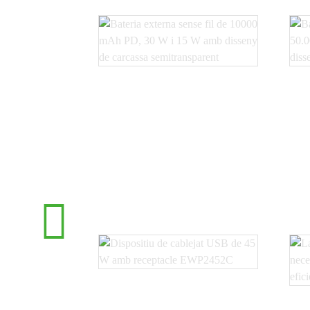
Bateria sense fil PD de
10000 mAh, 30W i 15W...
5