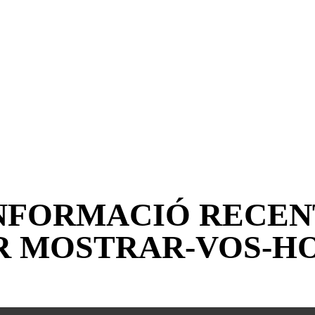
Presa USB 6A multifunc
La presa USB de 30 W
i convertible...
compleix la rapidesa i
l'eficiència...
NFORMACIÓ RECEN
R MOSTRAR-VOS-HO