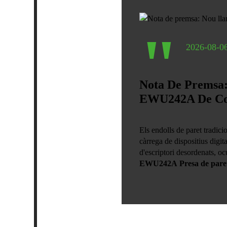
"
2026-08-0
Nota De Premsa:
EWU242A De Co
Els endolls de paret tradici
càrrega de dispositius digi
d'escriptori desordenats, oc
EWU242A Presa de paret
dels EUA amb ports de càrre
decoració de la llar, hotels 
directa de dispositius digit
càrrega ràpida convenient, o