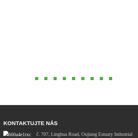
39,99 dolarů. Tento krok potvrdil, že kombinace výkonu 45
W, technologie nitridu galia a živého displeje se stala novým
zlatým standardem pro cestovní nabíječky v roce 2026.
KONTAKTUJTE NÁS
č. 707, Linghua Road, Oujiang Estuary Industrial