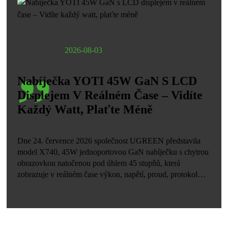
„
2026-08-03
Nabíječka YOTI 45W GaN S LCD
Displejem V Reálném Čase – Vidíte
Každý Watt, Plaťte Méně
Dne 24. července 2026 společnost UGREEN představila
model X740, 45W jednoportovou GaN nabíječku s chytrou
obrazovkou natočenou pod úhlem 45 stupňů, která
zobrazuje v reálném čase výkon, napětí, proud, protokol
rychlého nabíjení a vnitřní teplotu. Nabíječka váží 96 gramů
a má skládací piny a na domácím trhu byla uvedena za 119
jenů, přičemž se očekává, že cena v zahraničí bude
shodovat s cenou Anker Nano 45W Screen Edition za