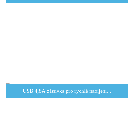
USB 4,8A zásuvka pro rychlé nabíjení...