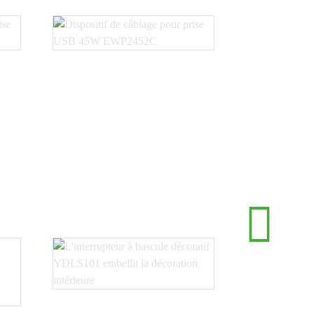
Prise USB 45W
..
EWP2452C Câblage De...
La prise
une cha
ef