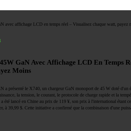
3
5W GaN Avec Affichage LCD En Temps Rée
ayez Moins
 a présenté le X740, un chargeur GaN monoport de 45 W doté d'un écra
uissance, la tension, le courant, le protocole de charge rapide et la tem
l a été lancé en Chine au prix de 119 ¥, son prix à l'international étant c
 à 39,99 $. Cette initiative a confirmé que la combinaison d'une puiss
affichage en temps réel est devenue la nouvelle référence des chargeurs