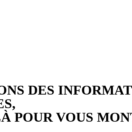
Prise USB 30W Yoti
L'interrupteur GFCI
EWP14AC/EWP24...
YG115/YG120 offre un
sécurité...
ONS DES INFORMAT
S,
 LÀ POUR VOUS MON