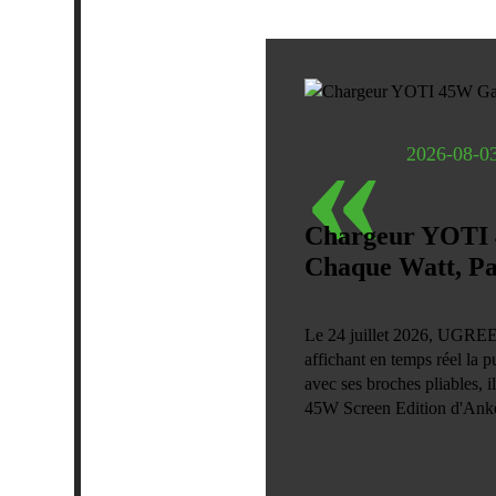
«
2026-08-0
Chargeur YOTI 4
Chaque Watt, P
Le 24 juillet 2026, UGREEN
affichant en temps réel la p
avec ses broches pliables, i
45W Screen Edition d'Anker,
nitrure de gallium et d'un 