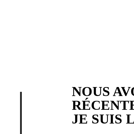
Prise USB 4,8 A pour
charge rapide multiple...
NOUS AV
RÉCENTE
JE SUIS