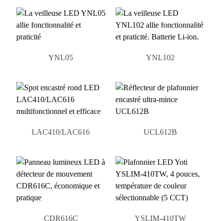
YNL05
YNL102
LAC410/LAC616
UCL612B
CDR616C
YSLIM-410TW