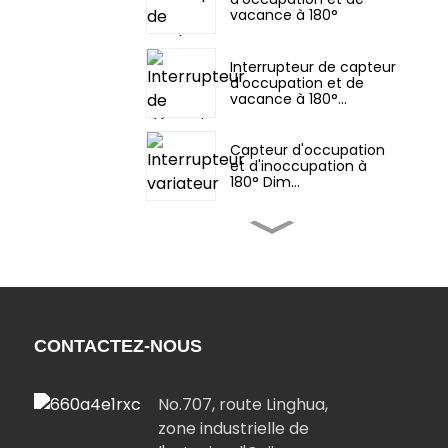
vacance à 180°
Interrupteur de capteur
d'occupation et de
vacance à 180°...
Capteur d'occupation
et d'inoccupation à
180° Dim...
Compte à rebours
numérique
programmable
d'intérieur...
Appareils
électroménagers
pratiques et intelligents
CONTACTEZ-NOUS
:...
No.707, route Linghua,
Prise duplex
YSR115/YSR120 Diversifi...
zone industrielle de