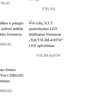
YNL05
YNL102
DR616C
YSLIM-410TW
DR616D