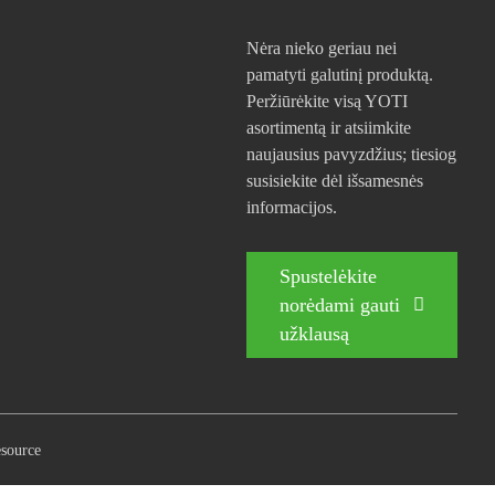
Nėra nieko geriau nei
pamatyti galutinį produktą.
Peržiūrėkite visą YOTI
asortimentą ir atsiimkite
naujausius pavyzdžius; tiesiog
susisiekite dėl išsamesnės
informacijos.
Spustelėkite
norėdami gauti
užklausą
source