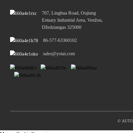
707, Linghua Road, Oujiang
45 W vieno C tipo prievado
PD itin greitas...
Estuary Industrial Area, Venžou,
Džedziangas 325000
65 W vieno C tipo ir vieno
86-577-63360102
USB-A tipo lizdas...
sales@yotai.com
© AUTO