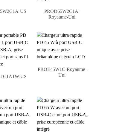
5W2C1A-US
PROD65W2C1A-
Royaume-Uni
PROE45W1C-Royaume-
Uni
1C1A1W-US