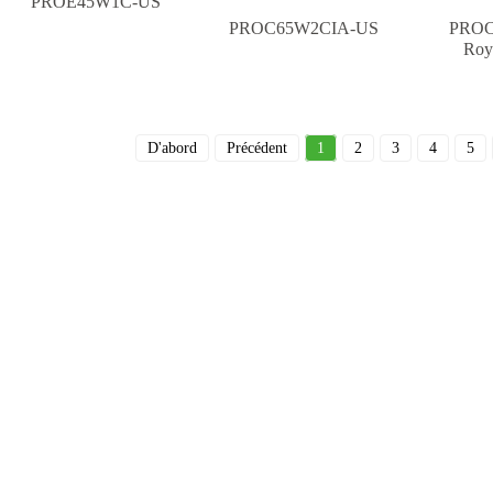
PROE45W1C-US
PROC65W2CIA-US
PROC
Roy
D'abord
Précédent
1
2
3
4
5