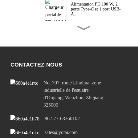
Alimentation PD 100 W, 2
ports Type-C et 1 port USB-
A...
Alimentation PD 65 W, 2
ports Type-C et 1 port USB-
A...
Alimentation 65 W avec un
port USB-C et un port USB-
CONTACTEZ-NOUS
A...
Alimentation 65 W avec un
No. 707, route Linghua, zone
port USB-C et un port USB-
industrielle de l'estuaire
A...
d'Oujiang, Wenzhou, Zhejiang
325000
Alimentation PD 20 W, 1
port Type-C et 1 port USB-
A...
86-577-63360102
sales@yotai.com