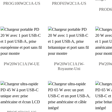
PROG100W2C1A-US
PROF65W2C1A-US
PROD6
PW20W1C1A1W-UE
PW20W1C1A1W-
PW20W
Royaume-Uni