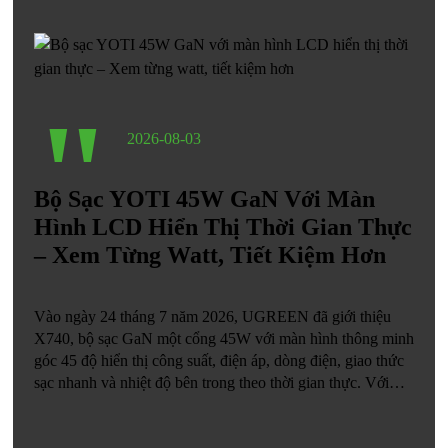
"
2026-08-03
Bộ Sạc YOTI 45W GaN Với Màn
Hình LCD Hiển Thị Thời Gian Thực
– Xem Từng Watt, Tiết Kiệm Hơn
Vào ngày 24 tháng 7 năm 2026, UGREEN đã giới thiệu
X740, bộ sạc GaN một cổng 45W với màn hình thông minh
góc 45 độ hiển thị công suất, điện áp, dòng điện, giao thức
sạc nhanh và nhiệt độ bên trong theo thời gian thực. Với
trọng lượng 96 gram và chân cắm có thể gập lại, sản phẩm
được bán ra tại thị trường nội địa với giá 119 nhân dân tệ,