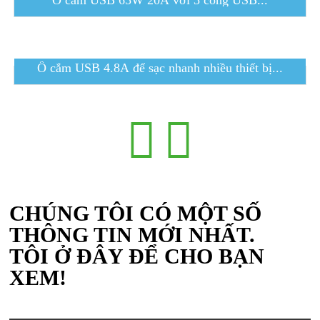
Ổ cắm USB 65W 20A với 3 cổng USB...
Ổ cắm USB 4.8A để sạc nhanh nhiều thiết bị...
CHÚNG TÔI CÓ MỘT SỐ
THÔNG TIN MỚI NHẤT.
TÔI Ở ĐÂY ĐỂ CHO BẠN
XEM!