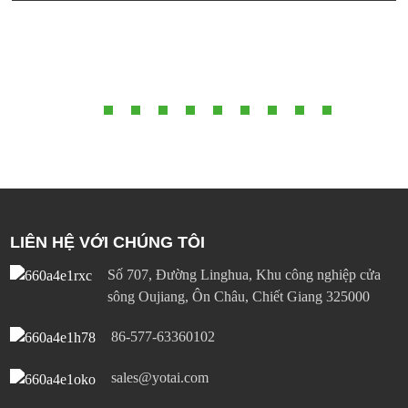
và dự kiến ​​giá bán ở nước ngoài sẽ tương đương với Anker
Nano 45W Screen Edition ở mức 39,99 đô la Mỹ. Động
thái này khẳng định sự kết hợp giữa công suất 45W, công
nghệ gallium nitride và màn hình hiển thị trực tiếp đã trở
thành tiêu chuẩn vàng mới cho bộ sạc du lịch trong năm
2026.
LIÊN HỆ VỚI CHÚNG TÔI
Số 707, Đường Linghua, Khu công nghiệp cửa
sông Oujiang, Ôn Châu, Chiết Giang 325000
86-577-63360102
sales@yotai.com