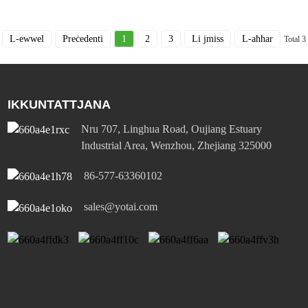
L-ewwel
Preċedenti
1
2
3
Li jmiss
L-aħħar
Total 3
IKKUNTATTJANA
Nru 707, Linghua Road, Oujiang Estuary
Industrial Area, Wenzhou, Zhejiang 325000
86-577-63360102
sales@yotai.com