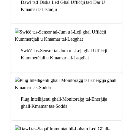
Dawl tad-Diska Led Għal Uffiċċji tad-Dar U
Kmamar tal-Istudju
Swiċċ tas-Sensor tal-Jum u l-Lejl għal Uffiċċji
Kummerċjali u Kmamar tal-Laqgħat
Plug Intelliġenti għall-Monitoraġġ tal-Enerġija
għall-Kmamar tas-Sodda