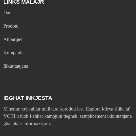
LINKS MALAJR
Dar
Prodotti
Aħbarijiet
Kumpanija
Ikkuntattjana
IBGĦAT INKJESTA
M'hemm xejn aħjar milli tara l-prodott lest. Esplora l-firxa sħiħa ta'
YOTI u itlob l-aħħar kampjuni tiegħek; sempliċement ikkuntattjana
għal aktar informazzjoni.