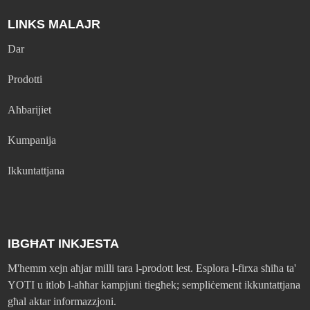
LINKS MALAJR
Dar
Prodotti
Aħbarijiet
Kumpanija
Ikkuntattjana
IBGĦAT INKJESTA
M'hemm xejn aħjar milli tara l-prodott lest. Esplora l-firxa sħiħa ta'
YOTI u itlob l-aħħar kampjuni tiegħek; sempliċement ikkuntattjana
għal aktar informazzjoni.