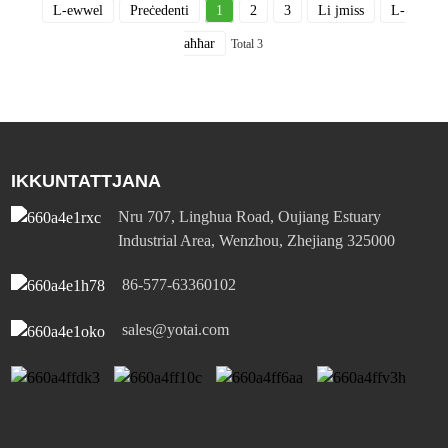
L-ewwel
Preċedenti
1
2
3
Li jmiss
L-
aħħar
Total 3
IKKUNTATTJANA
Nru 707, Linghua Road, Oujiang Estuary
Industrial Area, Wenzhou, Zhejiang 325000
86-577-63360102
sales@yotai.com