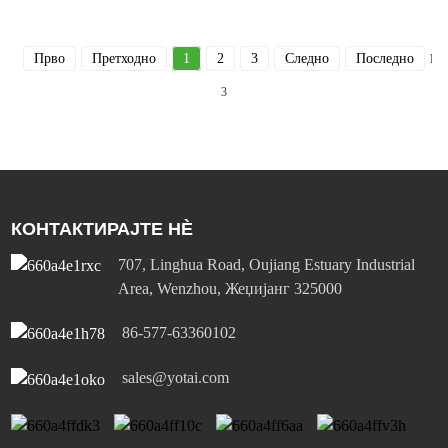
Прво
Претходно
1
2
3
Следно
Последно
Вк
3
КОНТАКТИРАЈТЕ НÈ
707, Linghua Road, Oujiang Estuary Industrial
Area, Wenzhou, Жеџијанг 325000
86-577-63360102
sales@yotai.com