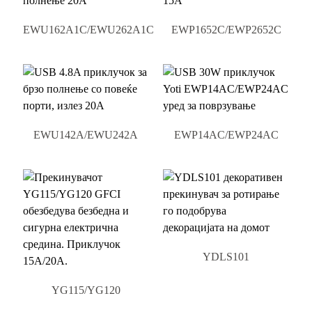
EWU162A1C/EWU262A1C
EWP1652C/EWP2652C
EWU142A/EWU242A
EWP14AC/EWP24AC
YDLS101
YG115/YG120