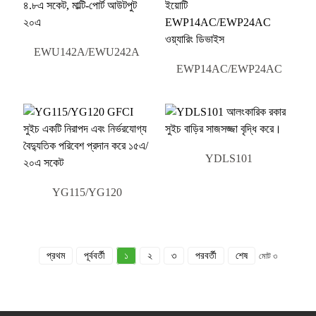
EWU142A/EWU242A
EWP14AC/EWP24AC
YDLS101
YG115/YG120
প্রথম
পূর্ববর্তী
১
২
৩
পরবর্তী
শেষ
মোট ৩