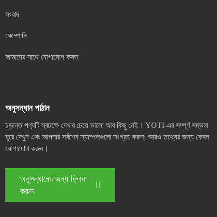
সংবাদ
কোম্পানি
আমাদের সাথে যোগাযোগ করুন
অনুসন্ধান পাঠান
চূড়ান্ত পণ্যটি স্বচক্ষে দেখার চেয়ে ভালো আর কিছু নেই। YOTI-এর সম্পূর্ণ সম্ভার
ঘুরে দেখুন এবং আপনার সর্বশেষ স্যাম্পলগুলো সংগ্রহ করুন; আরও তথ্যের জন্য কেবল
যোগাযোগ করুন।
অনুসন্ধানের জন্য ক্লিক
করুন