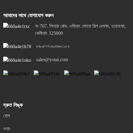
আমাদের সাথে যোগাযোগ করুন
নং 707, লিংহুয়া রোড, ওজিয়াং মোহনা শিল্প এলাকা, ওয়েনঝো,
ঝেজিয়াং 325000
৮৬-৫৭৭-৬৩৩৬০১০২
sales@yotai.com
দ্রুত লিঙ্ক
হোম
পণ্য