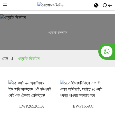
ওয়্যারিং ডিভাইস
হোম
ওয়্যারিং ডিভাইস
EWP2652C1A
EWP165AC