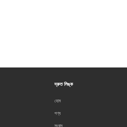
দ্রুত লিঙ্ক
হোম
পণ্য
সংবাদ