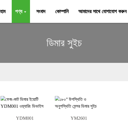
হোম
পণ্য
সংবাদ
কোম্পানি
আমাদের সাথে যোগাযোগ করুন
ডিমার সুইচ
YDM001
YM2601