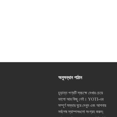
অনুসন্ধান পাঠান
চূড়ান্ত পণ্যটি স্বচক্ষে দেখার চেয়ে
ভালো আর কিছু নেই। YOTI-এর
সম্পূর্ণ সম্ভার ঘুরে দেখুন এবং আপনার
সর্বশেষ স্যাম্পলগুলো সংগ্রহ করুন;