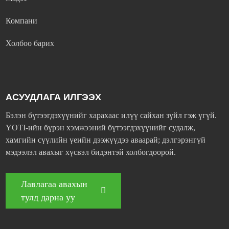
Компани
Холбоо барих
АСУУДЛАГА ИЛГЭЭХ
Бэлэн бүтээгдэхүүнийг харахаас илүү сайхан зүйл гэж үгүй.
YOTI-ийн бүрэн хэмжээний бүтээгдэхүүнийг судалж,
хамгийн сүүлийн үеийн дээжүүдээ аваарай; дэлгэрэнгүй
мэдээлэл авахыг хүсвэл бидэнтэй холбогдоорой.
Лавлагаа авахын
тулд дарна уу