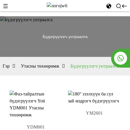
Бүдэгрүүлэгч унтраалга
Гэр
Утасны төхөөрөмж
Бүдэгрүүлэгч унтраалга
YM2601
YDM001