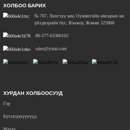
ХОЛБОО БАРИХ
№ 707, Лингхуа зам, Оужянгийн амсарын аж
үйлдвэрийн бүс, Вэнжоу, Жэжян 325000
86-577-63360102
sales@yotai.com
ХУРДАН ХОЛБООСУУД
Гэр
Бүтээгдэхүүнүүд
Мэдээ