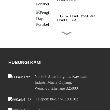
PD 20W 1 Port Type-C dan
1 Port USB-A...
PD 20W 1 Port Type-C dan
1 Port USB-A...
45W Port Type-C Tunggal
PD Super Cepat ...
HUBUNGI KAMI
No.707, Jalan Linghua, Kawasan
45W Port Type-C Tunggal
PD Super Cepat ...
Industri Muara Oujiang,
Wenzhou, Zhejiang 325000
Daya 65W, Satu Port Type-C
Telepon: 86-577-63360102
dan Satu Port USB-A...