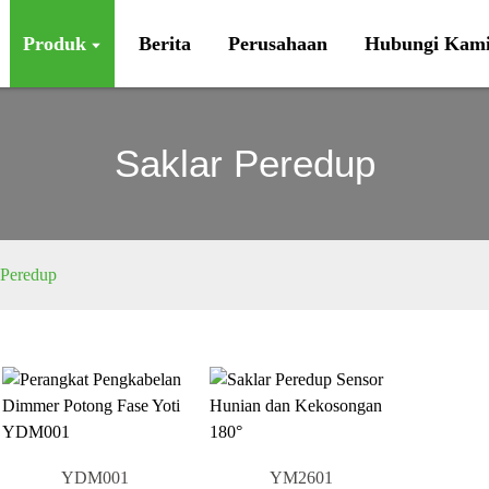
Produk
Berita
Perusahaan
Hubungi Kam
Saklar Peredup
 Peredup
YDM001
YM2601