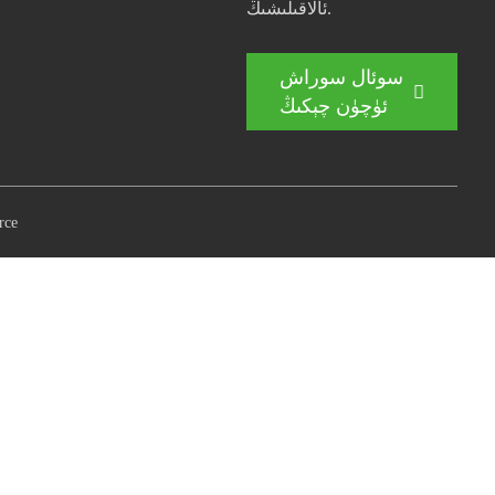
ئالاقىلىشىڭ.
سوئال سوراش
ئۈچۈن چېكىڭ
rce