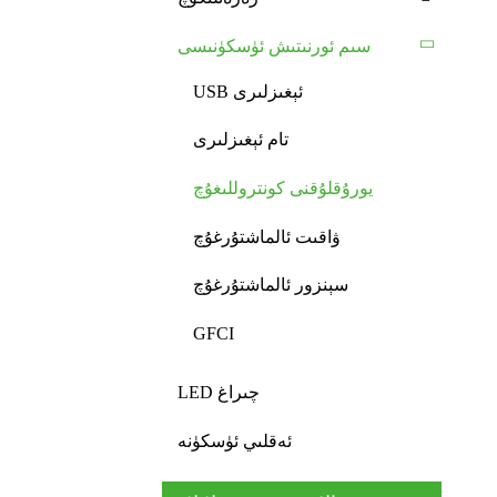
سىم ئورنىتىش ئۈسكۈنىسى
USB ئېغىزلىرى
تام ئېغىزلىرى
يورۇقلۇقنى كونتروللىغۇچ
ۋاقىت ئالماشتۇرغۇچ
سېنزور ئالماشتۇرغۇچ
GFCI
LED چىراغ
ئەقلىي ئۈسكۈنە