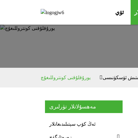
ر
ئۆي
ىتىش ئۈسكۈنىسى
يورۇقلۇقنى كونتروللىغۇچ
مەھسۇلاتلار تۈرلىرى
ئەڭ كۆپ سېتىلىدىغانلار
زەرەتلىگۈچ