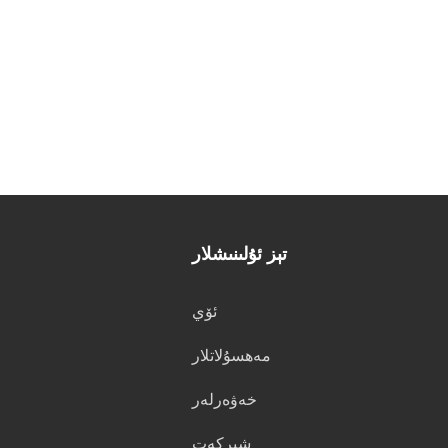
تېز ئۇلىنىشلار
ئۆي
مەھسۇلاتلار
خەۋەرلەر
شىركەت