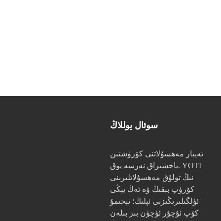
سوئال يوللاڭ
تەييار مەھسۇلاتنى كۆرۈشتىن
ياخشىراق نەرسە يوق. YOTI
نىڭ تولۇق مەھسۇلاتلىرىنى
كۆرۈپ بېقىڭ ۋە ئەڭ يېڭى
ئۈلگىلىرىڭىزنى ئېلىڭ؛ تېخىمۇ
كۆپ ئۇچۇر ئۈچۈن بىز بىلەن