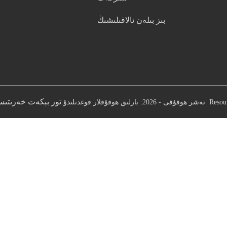
بىز بىلەن ئالاقىلىشىڭ
تور بېكەت خەرىتى
Resou
© نەشر ھوقۇقى - 2026: بارلىق ھوقۇقلار قوغدىلىدۇ.