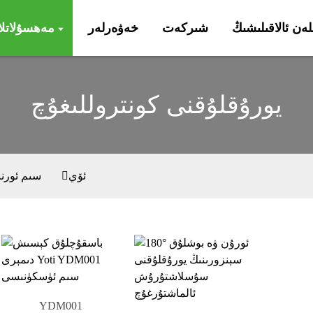
ىلەن ئالاقىلىشىڭ
شىركەت
خەۋەرلەر
مەھسۇلاتلا
يورۇقلۇقنى كونتروللىغۇچ
ئۆي
سىم ئورن
YDM001