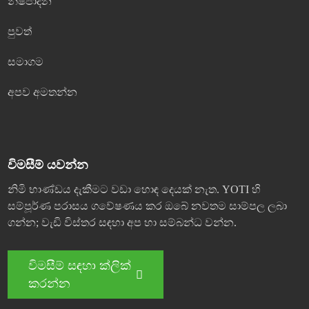
නිෂ්පාදන
පුවත්
සමාගම
අපව අමතන්න
විමසීම් යවන්න
නිමි භාණ්ඩය දැකීමට වඩා හොඳ දෙයක් නැත. YOTI හි
සම්පූර්ණ පරාසය ගවේෂණය කර ඔබේ නවතම සාම්පල ලබා
ගන්න; වැඩි විස්තර සඳහා අප හා සම්බන්ධ වන්න.
විමසීම් සඳහා ක්ලික්
කරන්න