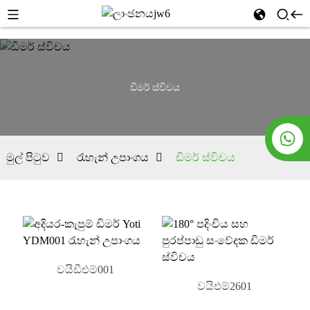
ඩිමර් ස්විචය
මුල් පිටුව
රැහැන් උපාංගය
ඩිමර් ස්විචය
වයිඩීඑම්001
වයිඑම්2601