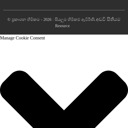
අඩවි සිතියම
© ප්‍රකාශන හිමිකම - 2026 : සියලුම හිමිකම් ඇවිරිණි.
Resource
Manage Cookie Consent