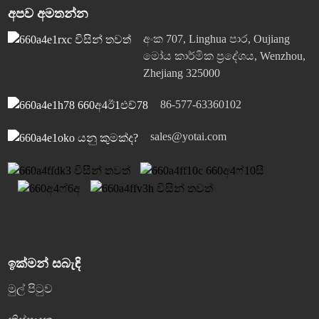
අපව අමතන්න
අංක 707, Linghua පාර, Oujiang
මෝය කාර්මික ප්‍රදේශය, Wenzhou,
Zhejiang 325000
86-577-63360102
sales@yotai.com
ඉක්මන් සබැඳි
මුල් පිටුව