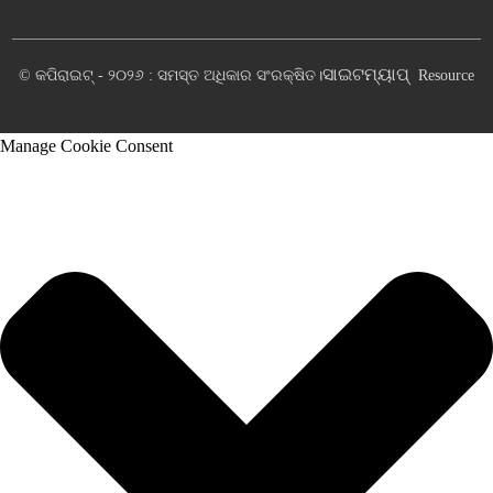
ସାଇଟମ୍ୟାପ୍
© କପିରାଇଟ୍ - ୨୦୨୬ : ସମସ୍ତ ଅଧିକାର ସଂରକ୍ଷିତ।
Resource
Manage Cookie Consent