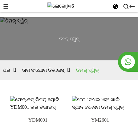
ଡିମର୍ ସ୍ୱିଚ୍
ଘର
ତାର ସଂଯୋଗ ଡିଭାଇସ୍
ଡିମର୍ ସ୍ୱିଚ୍
YDM001
YM2601