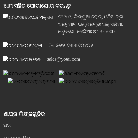
ଆମ ସହିତ ଯୋଗାଯୋଗ କରନ୍ତୁ
ନଂ 707, ଲିଙ୍ଗୁଆ ରୋଡ୍, ଓଜିଆଙ୍ଗ
ଏଷ୍ଟୁଆରି ଇଣ୍ଡଷ୍ଟ୍ରିଆଲ୍ ଏରିଆ,
ୱେନଜୋ, ଜେଜିଆଙ୍ଗ 325000
୮୬-୫୭୭-୬୩୩୬୦୧୦୨
sales@yotai.com
ଶୀଘ୍ର ଲିଙ୍କଗୁଡିକ
ଘର