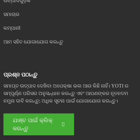
ଉତ୍ପାଦଗୁଡ଼ିକ
ସମାଚାର
କମ୍ପାନୀ
ଆମ ସହିତ ଯୋଗାଯୋଗ କରନ୍ତୁ
ପ୍ରଶ୍ନ ପଠାନ୍ତୁ
ସମାପ୍ତ ଉତ୍ପାଦ ଦେଖିବା ଅପେକ୍ଷା ଭଲ ଆଉ କିଛି ନାହିଁ। YOTI ର
ସମ୍ପୂର୍ଣ୍ଣ ପରିସର ଅନୁସନ୍ଧାନ କରନ୍ତୁ ଏବଂ ଆପଣଙ୍କର ନୂତନତମ
ନମୁନା ଦାବି କରନ୍ତୁ; ଅଧିକ ସୂଚନା ପାଇଁ ଯୋଗାଯୋଗ କରନ୍ତୁ।
ଯାଞ୍ଚ ପାଇଁ କ୍ଲିକ୍
କରନ୍ତୁ