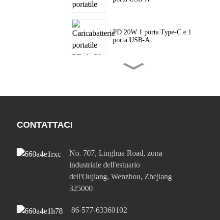
PD 20W 1 porta Type-C e 1
porta USB-A
PD 20W 1 porta Type-C e 1
porta USB-A
Ricarica rapida PD da 45 W
con porta Type-C singola...
CONTATTACI
No. 707, Linghua Road, zona
Ricarica rapida PD da 45 W
con porta Type-C singola...
industriale dell'estuario
dell'Oujiang, Wenzhou, Zhejiang
325000
Porta singola Type-C da 65
W e porta singola USB-A...
86-577-63360102