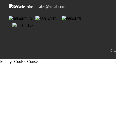
sales@yotai.com
© C
Manage Cookie Consent