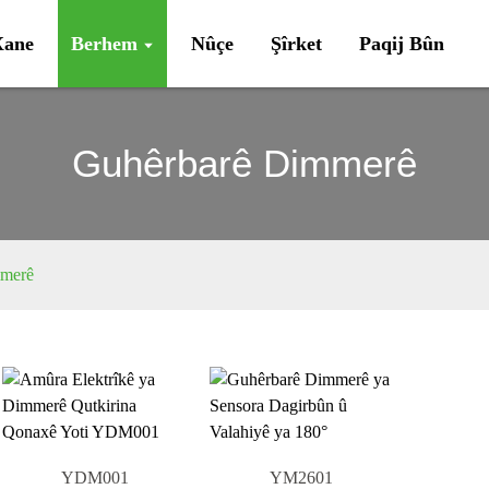
Xane
Berhem
Nûçe
Şîrket
Paqij Bûn
Guhêrbarê Dimmerê
mmerê
YDM001
YM2601