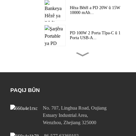
Hêza Bêtêl a PD 20W û 15W
10000 mAh...
PD 100W 2 Porta Tîpa-C û 1
Porta USB-A...
PD 65W 2 Porta Tîpa-C û 1
Porta USB-A...
65W Tekane Type-C û
Tekane USB-A Po...
PAQIJ BÛN
No. 707, Linghua Road, Oujiang
65W Tekane Type-C û
Tekane USB-A Po...
Estuary Industrial Area,
Wenzhou, Zhejiang 325000
PD 20W 1 Porta Tîpa-C û 1
86-577-63360102