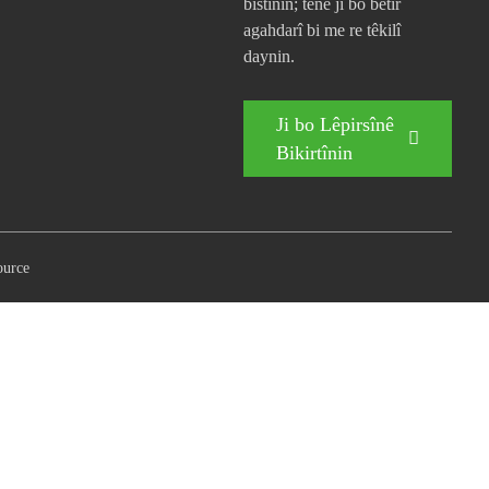
bistînin; tenê ji bo bêtir
agahdarî bi me re têkilî
daynin.
Ji bo Lêpirsînê
Bikirtînin
ource