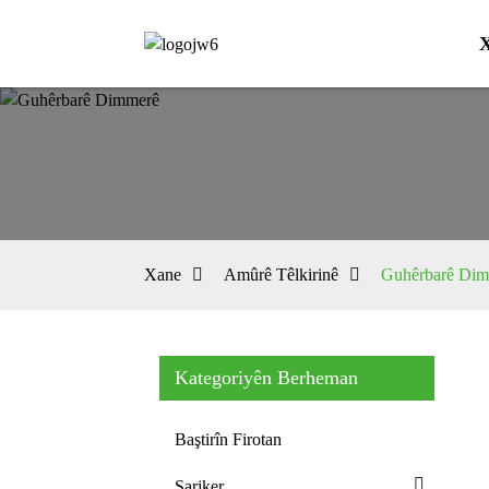
Xane
Amûrê Têlkirinê
Guhêrbarê Di
Kategoriyên Berheman
Baştirîn Firotan
Şarjker