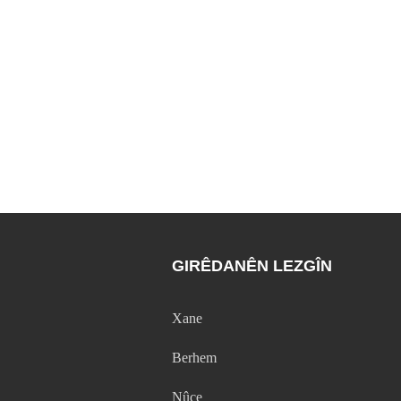
GIRÊDANÊN LEZGÎN
Xane
Berhem
Nûçe