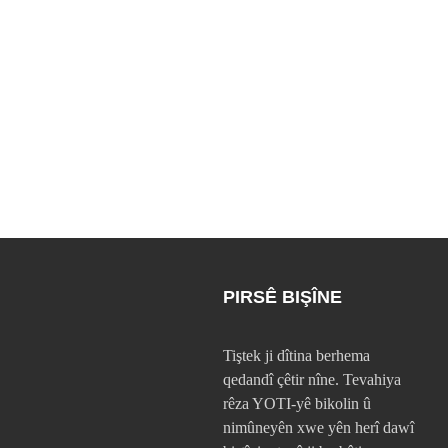
PIRSÊ BIŞÎNE
Tiştek ji dîtina berhema
qedandî çêtir nîne. Tevahiya
rêza YOTI-yê bikolin û
nimûneyên xwe yên herî dawî