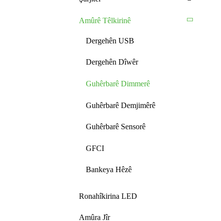
Amûrê Têlkirinê
Dergehên USB
Dergehên Dîwêr
Guhêrbarê Dimmerê
Guhêrbarê Demjimêrê
Guhêrbarê Sensorê
GFCI
Bankeya Hêzê
Ronahîkirina LED
Amûra Jîr