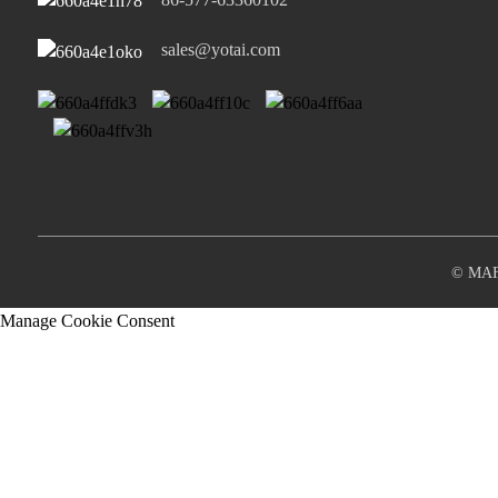
Porta USB-A...
sales@yotai.com
© MAF
Manage Cookie Consent