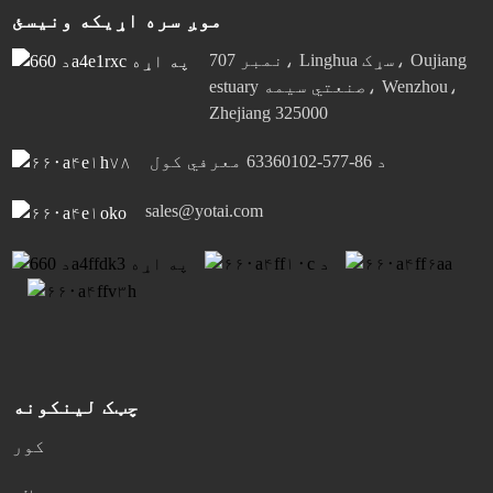
موږ سره اړیکه ونیسئ
نمبر 707، Linghua سړک، Oujiang
estuary صنعتي سیمه، Wenzhou،
Zhejiang 325000
د 86-577-63360102 معرفي کول
sales@yotai.com
چټک لینکونه
کور