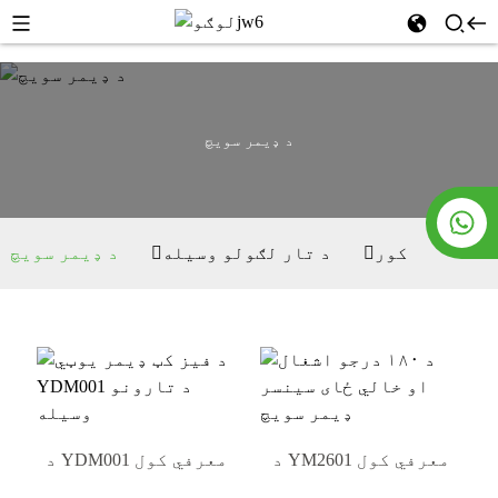
د ډیمر سویچ
کور
د تار لګولو وسیله
د ډیمر سویچ
د YM2601 معرفي کول
د YDM001 معرفي کول