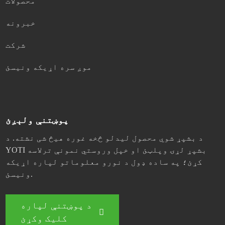
محصولات
خبرونه
شرکت
موږ سره اړیکه ونیسئ
پوښتنې ولېږئ
د بشپړ شوي محصول لیدلو څخه غوره هیڅ شی نشته. د
YOTI بشپړ لړۍ وپلټئ او خپل وروستي نمونې ترلاسه
کړئ؛ په ساده ډول د نورو معلوماتو لپاره اړیکه
ونیسئ.
د پوښتنې لپاره
کلیک وکړئ