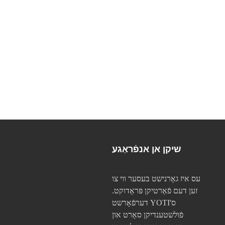
שיקן אן אנפֿראַגע
עס איז גאָרנישט בעסער ווי צו
זען דעם פֿאַרטיקן פּראָדוקט.
דערפֿאָרשט YOTI'ס
פֿולשטענדיקן סאָרט און