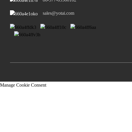
יו-עס-בי-א פּאָרט פּאָרט...
sales@yotai.com
Manage Cookie Consent