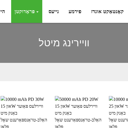
קאָנטאַקט אונדז
פירמע
נייעס
פּראָדוקטן
היי
וויירינג מיטל