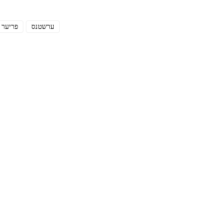
ערשטנס
פריער