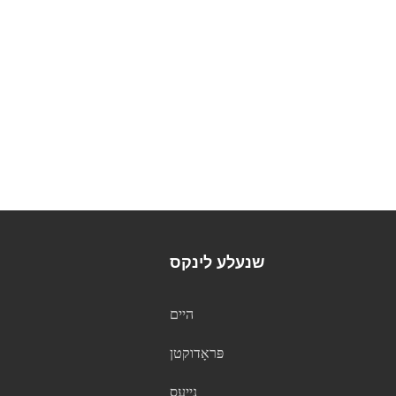
שנעלע לינקס
היים
פּראָדוקטן
נייעס