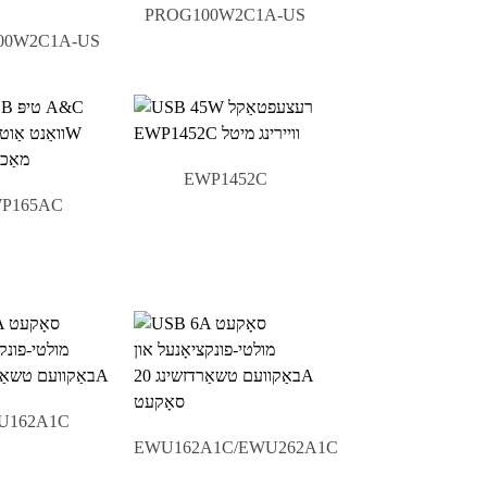
PROG100W2C1A-US
00W2C1A-US
EWP1452C
P165AC
U162A1C
EWU162A1C/EWU262A1C