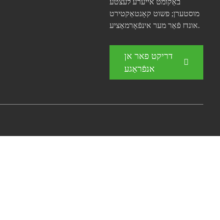
באַקומט אייערע לעצטע
מוסטערן; פשוט קאָנטאַקטירט
אונדז פֿאַר מער אינפֿאָרמאַציע.
דריקט פאר אן
אנפֿראַגע