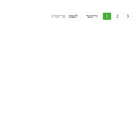
3
2
1
ווייטער
לעצט
סך־הכּל 3