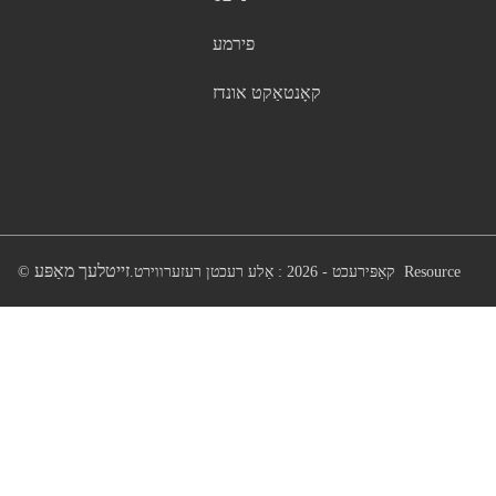
פירמע
קאָנטאַקט אונדז
זייטלעך מאַפּע
Resource
© קאַפּירעכט - 2026 : אַלע רעכטן רעזערווירט.