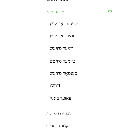
וויירינג מיטל
יו-עס-בי אַוטלעץ
וואַנט אַוטלעץ
דימער סוויטש
טיימער סוויטש
סענסאָר סוויטש
GFCI
פּאַוער באַנק
געפֿירט לייטינג
קלוגע דעווייס