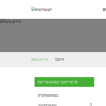
ם
היים
וויירינג מיטל
פּראָדוקטן קאַטעגאָריעס
בעסטסעלערס
טשאַרדזשער