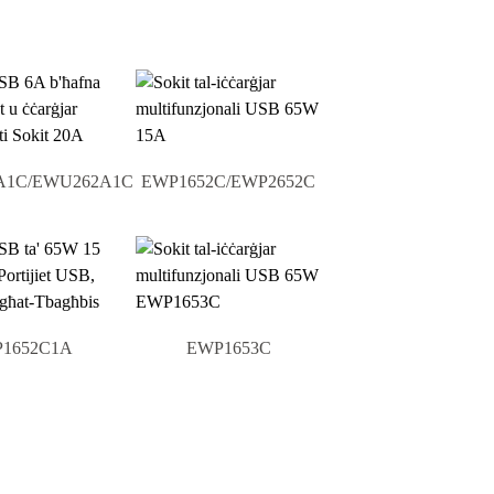
A1C/EWU262A1C
EWP1652C/EWP2652C
1652C1A
EWP1653C