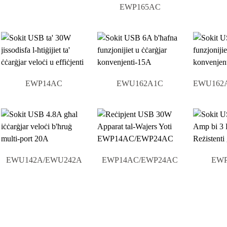
EWP165AC
EWP14AC
EWU162A1C
EWU162
EWU142A/EWU242A
EWP14AC/EWP24AC
EWP