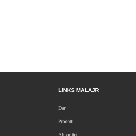
LINKS MALAJR
Dar
Prodotti
Aħbarijiet