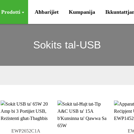
Prodotti
Aħbarijiet
Kumpanija
Ikkuntattja
Sokits tal-USB
EWP2652C1A
EW