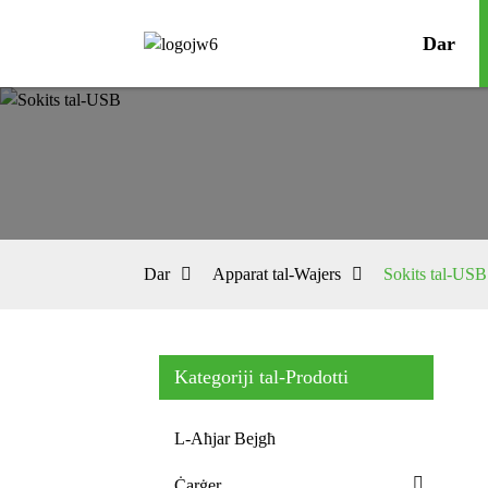
Dar
Dar
Apparat tal-Wajers
Sokits tal-USB
Kategoriji tal-Prodotti
L-Aħjar Bejgħ
Ċarġer