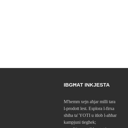
IBGĦAT INKJESTA
M'hemm xejn aħjar milli tara
l-prodott lest. Esplora l-firxa
sħiħa ta' YOTI u itlob l-aħħar
kampjuni tiegħek;