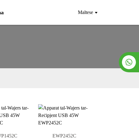
na
Maltese
P1452C
EWP2452C