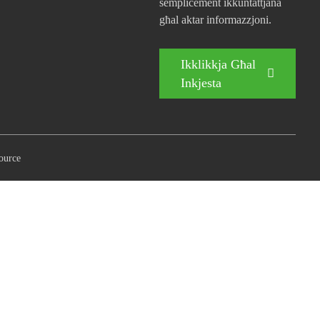
sempliċement ikkuntattjana
għal aktar informazzjoni.
Ikklikkja Għal
Inkjesta
ource