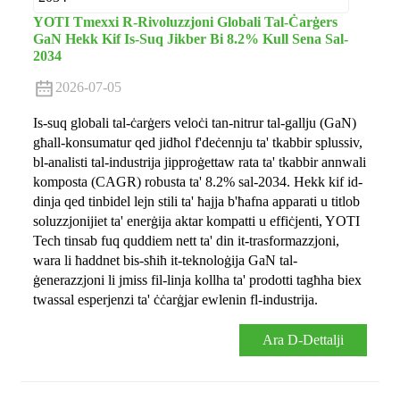
YOTI Tmexxi R-Rivoluzzjoni Globali Tal-Ċarġers
GaN Hekk Kif Is-Suq Jikber Bi 8.2% Kull Sena Sal-
2034
2026-07-05
Is-suq globali tal-ċarġers veloċi tan-nitrur tal-gallju (GaN)
għall-konsumatur qed jidħol f'deċennju ta' tkabbir splussiv,
bl-analisti tal-industrija jipproġettaw rata ta' tkabbir annwali
komposta (CAGR) robusta ta' 8.2% sal-2034. Hekk kif id-
dinja qed tinbidel lejn stili ta' ħajja b'ħafna apparati u titlob
soluzzjonijiet ta' enerġija aktar kompatti u effiċjenti, YOTI
Tech tinsab fuq quddiem nett ta' din it-trasformazzjoni,
wara li ħaddnet bis-sħiħ it-teknoloġija GaN tal-
ġenerazzjoni li jmiss fil-linja kollha ta' prodotti tagħha biex
twassal esperjenzi ta' ċċarġjar ewlenin fl-industrija.
Ara D-Dettalji