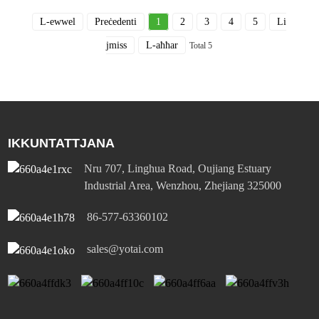
L-ewwel
Preċedenti
1
2
3
4
5
Li
jmiss
L-aħħar
Total 5
IKKUNTATTJANA
Nru 707, Linghua Road, Oujiang Estuary
Industrial Area, Wenzhou, Zhejiang 325000
86-577-63360102
sales@yotai.com