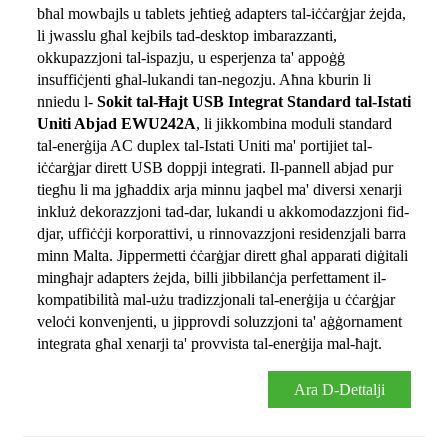
bħal mowbajls u tablets jeħtieġ adapters tal-iċċarġjar żejda,
li jwasslu għal kejbils tad-desktop imbarazzanti,
okkupazzjoni tal-ispazju, u esperjenza ta' appoġġ
insuffiċjenti għal-lukandi tan-negozju. Aħna kburin li
nniedu l-
Sokit tal-Ħajt USB Integrat Standard tal-Istati
Uniti Abjad EWU242A
, li jikkombina moduli standard
tal-enerġija AC duplex tal-Istati Uniti ma' portijiet tal-
iċċarġjar dirett USB doppji integrati. Il-pannell abjad pur
tiegħu li ma jgħaddix arja minnu jaqbel ma' diversi xenarji
inkluż dekorazzjoni tad-dar, lukandi u akkomodazzjoni fid-
djar, uffiċċji korporattivi, u rinnovazzjoni residenzjali barra
minn Malta. Jippermetti ċċarġjar dirett għal apparati diġitali
mingħajr adapters żejda, billi jibbilanċja perfettament il-
kompatibilità mal-użu tradizzjonali tal-enerġija u ċċarġjar
veloċi konvenjenti, u jipprovdi soluzzjoni ta' aġġornament
integrata għal xenarji ta' provvista tal-enerġija mal-ħajt.
Ara D-Dettalji