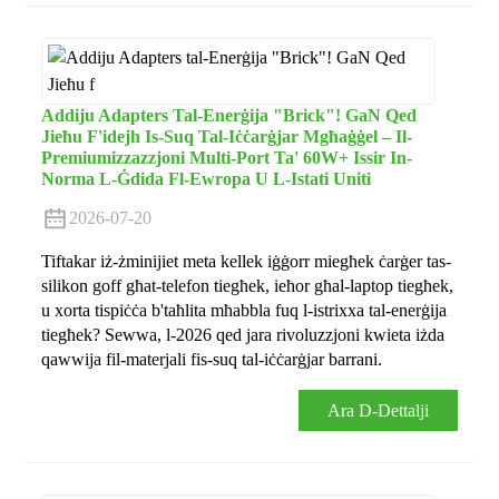
Addiju Adapters Tal-Enerġija "Brick"! GaN Qed
Jieħu F'idejh Is-Suq Tal-Iċċarġjar Mgħaġġel – Il-
Premiumizzazzjoni Multi-Port Ta' 60W+ Issir In-
Norma L-Ġdida Fl-Ewropa U L-Istati Uniti
2026-07-20
Tiftakar iż-żminijiet meta kellek iġġorr miegħek ċarġer tas-
silikon goff għat-telefon tiegħek, ieħor għal-laptop tiegħek,
u xorta tispiċċa b'taħlita mħabbla fuq l-istrixxa tal-enerġija
tiegħek? Sewwa, l-2026 qed jara rivoluzzjoni kwieta iżda
qawwija fil-materjali fis-suq tal-iċċarġjar barrani.
Ara D-Dettalji