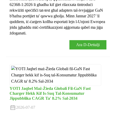
62368-1:2026 li għadha kif ġiet rilaxxata tintroduċi
rekwiżiti speċifiċi tat-test għal adapters tal-ivvjaġġar GaN
b'ħafna portijiet ta' qawwa għolja. Minn Jannar 2027 'il
quddiem, iċ-ċarġers kollha esportati lejn l-Unjoni Ewropea
jridu jgħaddu miċ-ċertifikazzjoni aġġornata qabel ma jiġu
żdoganati.
Ara D-Dettalji
YOTI Jaqbel Maż-Żieda Globali Fil-GaN Fast
Charger Hekk Kif Is-Suq Tal-Konsumatur
Jippubblika CAGR Ta' 8.2% Sal-2034
2026-07-07