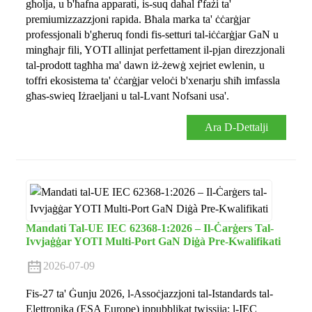
għolja, u b'ħafna apparati, is-suq daħal f'fażi ta'
premiumizzazzjoni rapida. Bħala marka ta' ċċarġjar
professjonali b'għeruq fondi fis-setturi tal-iċċarġjar GaN u
mingħajr fili, YOTI allinjat perfettament il-pjan direzzjonali
tal-prodott tagħha ma' dawn iż-żewġ xejriet ewlenin, u
toffri ekosistema ta' ċċarġjar veloċi b'xenarju sħiħ imfassla
għas-swieq Iżraeljani u tal-Lvant Nofsani usa'.
Ara D-Dettalji
Mandati Tal-UE IEC 62368-1:2026 – Il-Ċarġers Tal-
Ivvjaġġar YOTI Multi-Port GaN Diġà Pre-Kwalifikati
2026-07-09
Fis-27 ta' Ġunju 2026, l-Assoċjazzjoni tal-Istandards tal-
Elettronika (ESA Europe) ippubblikat twissija: l-IEC