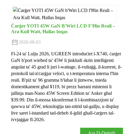
Ċarġer YOTI 45W GaN B'Wiri LCD F'Ħin Reali –
Ara Kull Watt, Ħallas Inqas
2026-08-03
Fl-24 ta' Lulju 2026, UGREEN introduċiet l-X740, ċarġer
GaN b'port wieħed ta' 45W li jinkludi skrin intelliġenti
angolat ta' 45 grad li juri l-wattage, il-vultaġġ, il-kurrent, il-
protokoll tal-iċċarġjar veloċi, u t-temperatura interna f'ħin
reali. B'piż ta' 96 gramma b'labar li jintwew, tnieda
domestikament għal ¥119, bi prezz barrani mistenni li
jallinja man-Nano 45W Screen Edition ta' Anker għal
$39.99. Din il-mossa kkonfermat li l-kombinazzjoni ta'
qawwa ta' 45W, teknoloġija tan-nitrid tal-gallju, u display
live saret l-istandard tad-deheb il-ġdid għall-ċarġers tal-
ivvjaġġar fl-2026.
Ara D-Dettalji