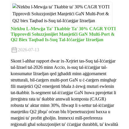
Nirkbu L-Mewġa Ta' Tkabbir Ta' 30% CAGR YOTI
Tipprovdi Soluzzjonijiet Manjetiċi GaN Multi-Port &
Qi2 Biex Taqbad Is-Suq Tal-Iċċarġjar Iżraeljan
2026-07-13
Skont l-aħħar rapport dwar ix-Xejriet tas-Suq tal-Iċċarġjar
tal-Iżrael tal-2026 minn Accio, is-suq tal-iċċarġjar tal-
konsumatur Iżraeljan qed jgħaddi minn aġġornament
strutturali, bil-ċarġers multi-port GaN u ċ-ċarġers mingħajr
fili manjetiċi Qi2 emerġenti bħala ż-żewġ muturi ewlenin
tat-tkabbir. Is-segment tal-iċċarġjar GaN huwa pprojettat li
jirreġistra rata ta' tkabbir annwali komposta (CAGR)
robusta ta' aktar minn 30%, filwaqt li s-settur tal-iċċarġjar
manjetiku Qi2 jibqa' oċean blu b'penetrazzjoni baxxa u
marġini ta' profitt għoljin. Immexxi mill-preferenza
reġjonali għal soluzzjonijiet ta' ċċarġjar durabbli, ta' kwalità