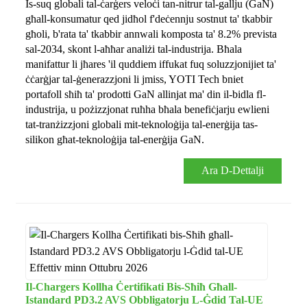
Is-suq globali tal-ċarġers veloċi tan-nitrur tal-gallju (GaN)
għall-konsumatur qed jidħol f'deċennju sostnut ta' tkabbir
għoli, b'rata ta' tkabbir annwali komposta ta' 8.2% prevista
sal-2034, skont l-aħħar analiżi tal-industrija. Bħala
manifattur li jħares 'il quddiem iffukat fuq soluzzjonijiet ta'
ċċarġjar tal-ġenerazzjoni li jmiss, YOTI Tech bniet
portafoll sħiħ ta' prodotti GaN allinjat ma' din il-bidla fl-
industrija, u pożizzjonat ruħha bħala benefiċjarju ewlieni
tat-tranżizzjoni globali mit-teknoloġija tal-enerġija tas-
silikon għat-teknoloġija tal-enerġija GaN.
Ara D-Dettalji
Il-Chargers Kollha Ċertifikati Bis-Sħiħ Għall-
Istandard PD3.2 AVS Obbligatorju L-Ġdid Tal-UE