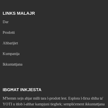
LINKS MALAJR
Dar
Prodotti
Aħbarijiet
Kumpanija
Ikkuntattjana
IBGĦAT INKJESTA
M'hemm xejn aħjar milli tara l-prodott lest. Esplora l-firxa sħiħa ta'
YOTI u itlob l-aħħar kampjuni tiegħek; sempliċement ikkuntattjana