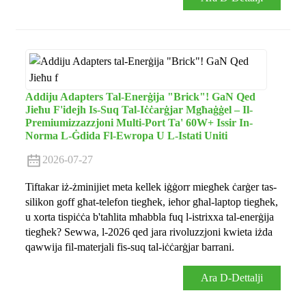
Addiju Adapters Tal-Enerġija "Brick"! GaN Qed
Jieħu F'idejh Is-Suq Tal-Iċċarġjar Mgħaġġel – Il-
Premiumizzazzjoni Multi-Port Ta' 60W+ Issir In-
Norma L-Ġdida Fl-Ewropa U L-Istati Uniti
2026-07-27
Tiftakar iż-żminijiet meta kellek iġġorr miegħek ċarġer tas-
silikon goff għat-telefon tiegħek, ieħor għal-laptop tiegħek,
u xorta tispiċċa b'taħlita mħabbla fuq l-istrixxa tal-enerġija
tiegħek? Sewwa, l-2026 qed jara rivoluzzjoni kwieta iżda
qawwija fil-materjali fis-suq tal-iċċarġjar barrani.
Ara D-Dettalji