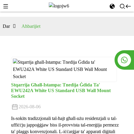
Dar
Aħbarijiet
Stqarrija Għall-Istampa: Tnedija Ġdida Ta'
EWU242A White US Standard USB Wall Mount
Socket
2026-08-06
Is-sokits tradizzjonali tal-ħajt għall-użu residenzjali u tal-
uffiċċju jappoġġjaw biss il-provvista tal-enerġija permezz
ta' plaggs konvenzjonali. L-iċċarġjar ta' apparati diġitali