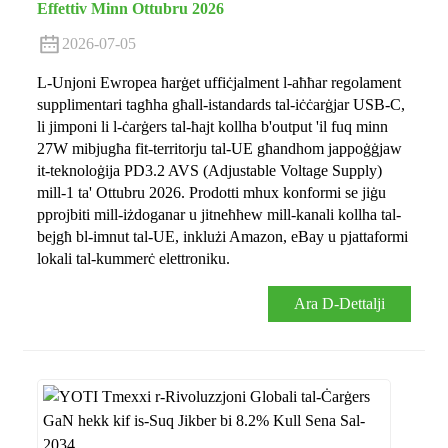
Effettiv Minn Ottubru 2026
2026-07-05
L-Unjoni Ewropea ħarġet uffiċjalment l-aħħar regolament
supplimentari tagħha għall-istandards tal-iċċarġjar USB-C,
li jimponi li l-ċarġers tal-ħajt kollha b'output 'il fuq minn
27W mibjugħa fit-territorju tal-UE għandhom jappoġġjaw
it-teknoloġija PD3.2 AVS (Adjustable Voltage Supply)
mill-1 ta' Ottubru 2026. Prodotti mhux konformi se jiġu
pprojbiti mill-iżdoganar u jitneħħew mill-kanali kollha tal-
bejgħ bl-imnut tal-UE, inklużi Amazon, eBay u pjattaformi
lokali tal-kummerċ elettroniku.
Ara D-Dettalji