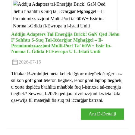
Addiju Adapters Tal-Enerġija Brick! GaN Qed Jieħu
F'Saħħtu S-Suq Tal-Iċċarġjar Mgħaġġel – Il-
Premiumizzazzjoni Multi-Port Ta' 60W+ Issir In-
Norma L-Ġdida Fl-Ewropa U L-Istati Uniti
2026-07-15
Tiftakar iż-żminijiet meta kellek iġġorr miegħek ċarġer tas-
silikon goff għat-telefon tiegħek, ieħor għal-laptop tiegħek,
u xorta tispiċċa b'taħlita mħabbla fuq l-istrixxa tal-enerġija
tiegħek? Sewwa, l-2026 qed jara rivoluzzjoni kwieta iżda
qawwija fil-materjali fis-suq tal-iċċarġjar barrani.
Ara D-Dettalji