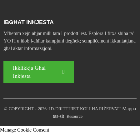
IBGĦAT INKJESTA
M'hemm xejn aħjar milli tara l-prodott lest. Esplora l-firxa sħiħa ta'
YOTI u itlob l-aħħar kampjuni tiegħek; sempliċement ikkuntattjana
għal aktar informazzjoni.
Ikklikkja Għal
Inkjesta
Mappa
© COPYRIGHT - 2026: ID-DRITTIJIET KOLLHA RIŻERVATI.
tas-sit
Resource
Manage Cookie Consent