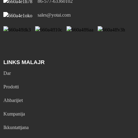
86-577-63360102
sales@yotai.com
LINKS MALAJR
Dar
Prodotti
Aħbarijiet
Kumpanija
Ikkuntattjana