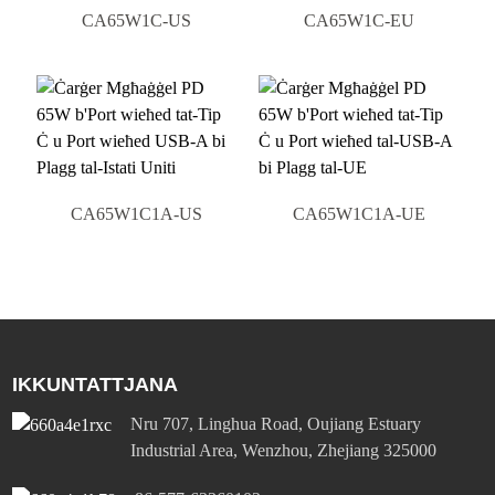
CA65W1C-US
CA65W1C-EU
CA65W1C1A-US
CA65W1C1A-UE
IKKUNTATTJANA
Nru 707, Linghua Road, Oujiang Estuary
Industrial Area, Wenzhou, Zhejiang 325000