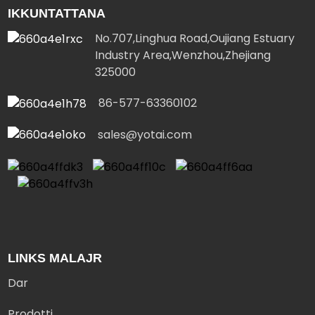
IKKUNTATTANA
No.707,Linghua Road,Oujiang Estuary
Industry Area,Wenzhou,Zhejiang
325000
86-577-63360102
sales@yotai.com
LINKS MALAJR
Dar
Prodotti