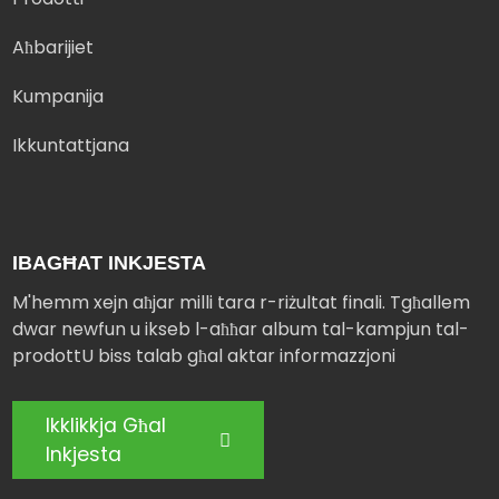
Aħbarijiet
Kumpanija
Ikkuntattjana
IBAGĦAT INKJESTA
M'hemm xejn aħjar milli tara r-riżultat finali. Tgħallem
dwar newfun u ikseb l-aħħar album tal-kampjun tal-
prodottU biss talab għal aktar informazzjoni
Ikklikkja Għal
Inkjesta