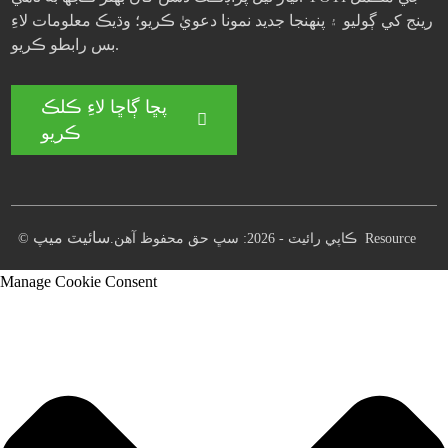
رينج کي ڳوليو ۽ پنهنجا جديد نمونا دعويٰ ڪريو؛ وڌيڪ معلومات لاءِ
بس رابطو ڪريو.
پڇا ڳاڇا لاءِ ڪلڪ
ڪريو
سائيٽ ميپ
Resource
© ڪاپي رائيٽ - 2026: سڀ حق محفوظ آهن.
Manage Cookie Consent