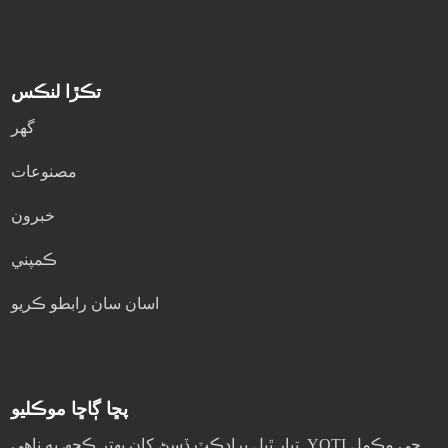
تڪڙا لنڪس
گھر
مصنوعات
خبرون
ڪمپني
اسان سان رابطو ڪريو
پڇا ڳاڇا موڪليو
تيار ٿيل پراڊڪٽ ڏسڻ کان بهتر ڪجھ به ناهي. YOTI جي مڪمل