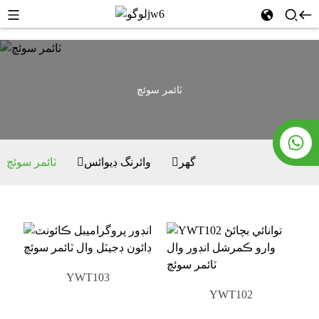
ٽائمر سوئچ
گھر
وائرنگ ڊيوائس
ٽائمر سوئچ
YWT103
YWT102