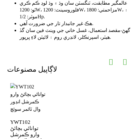
عالمگير مطابقت، ٽنگسٽن سان وڌ ۾ وڌ لوڊ ڪم ڪري
ٿو: 1200W، فلوروسينٽ: 1200W، مزاحمتي: 1800W، ۽
موٽر: 1/2Hp.
هڪ غير جانبدار تار جي ضرورت آهي.
گهڻ-مقصد استعمال، غسل خاني جي وينٽ فين سان گڏ
هيٽر، اسپرنڪلر، لانڊري روم ۽ لائيٽن لاءِ ڀرپور.
لاڳاپيل مصنوعات
YWT102
توانائي بچائڻ
وارو ڪمرشل