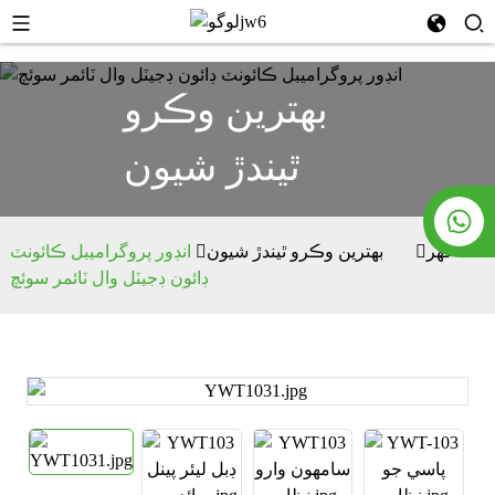
بهترين وڪرو
ٿيندڙ شيون
گھر
بهترين وڪرو ٿيندڙ شيون
انڊور پروگراميبل ڪائونٽ
ڊائون ڊجيٽل وال ٽائمر سوئچ