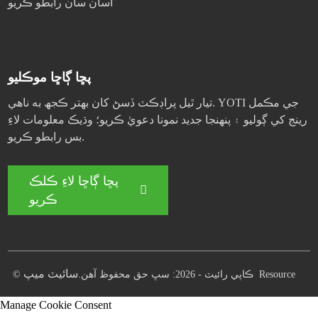
اسان سان رابطو ڪريو
پڇا ڳاڇا موڪليو
تيار ٿيل پراڊڪٽ ڏسڻ کان بهتر ڪجھ به ناهي. YOTI جي مڪمل
رينج کي ڳوليو ۽ پنهنجا جديد نمونا دعويٰ ڪريو؛ وڌيڪ معلومات لاءِ
بس رابطو ڪريو.
پڇا ڳاڇا لاءِ ڪلڪ
ڪريو
سائيٽ ميپ
Resource
© ڪاپي رائيٽ - 2026: سڀ حق محفوظ آهن.
Manage Cookie Consent