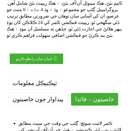
ٽائيم بٽڻ، هڪ مينوئل آن/آف بٽڻ، ۽ هڪ ريپيٽ بٽڻ شامل آهن.
پروگراميبل ڳڻپ جو مجموعو ۽ وڌ ۾ وڌ 4 ڪلاڪ ۽ 6 منٽ جو
عرصو، ان کي آساني سان توهان جي ضرورتن مطابق ترتيب
ڏئي سگهجي ٿو. ريپيٽ فنڪشن ٽائمر کي 24 ڪلاڪن کان پوءِ
ٻيهر هلائڻ جي اجازت ڏئي ٿو، جڏهن ته مسلسل آن موڊ ۽ هڪ
بٽڻ بند ڪرڻ جو فنڪشن اضافي سهولت فراهم ڪري ٿو.
اسان سان رابطو ڪريو
ٽيڪنيڪل معلومات
خاصيتون ۽ فائدا
پيداوار جون خاصيتون
ٽائمر لائيٽ سوئچ: ڳڻپ جي وقت جي سيٽ مطابق
لائيٽن، پنن، ايئر ڪنڊيشنر ۽ هيٽر جي آن/آف آپريشن کي