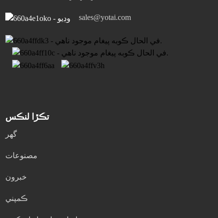
sales@yotai.com
تڪڙا لنڪس
گھر
مصنوعات
خبرون
ڪمپني