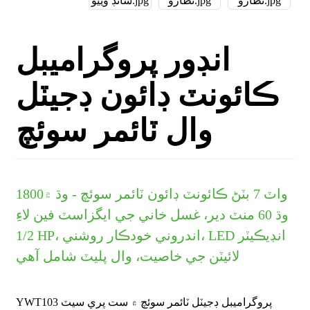
انڊور پروگراميبل
ڪائونٽ ڊائون ڊجيٽل
وال ٽائمر سوئچ
واٽ 7 بٽڻ ڪائونٽ ڊائون ٽائمر سوئچ - وڌ ۾
00
18
وڌ 60 منٽ دير، غسل خاني جي ايگزاسٽ فين لاءِ
1/2 HP، اندروني خودڪار روشني، LED انڊيڪيٽر
لائيٽن جي خاصيت، وال پليٽ شامل آهي
YWT103 پروگراميبل ڊجيٽل ٽائمر سوئچ ۾ ست پري سيٽ