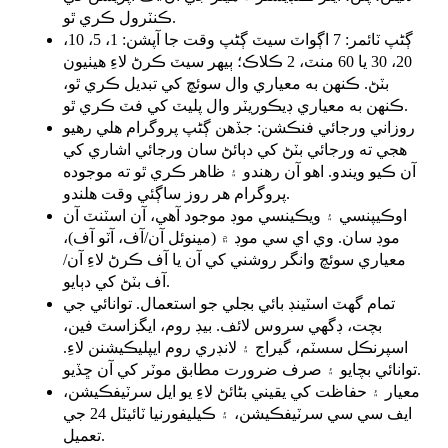
ڪنٽرول ڪري ٿو.
ڳڻپ ٽائمر: 7 اڳواٽ سيٽ ڳڻپ وقت جا آپشن: 1، 5، 10،
20، 30 يا 60 منٽ، 2 ڪلاڪ؛ ٻيهر سيٽ ڪرڻ لاءِ هيٺيون
بٽڻ. ڪنهن به معياري وال سوئچ کي تبديل ڪري ٿو،
ڪنهن به معياري ڊيڪوريٽر وال پليٽ کي فٽ ڪري ٿو.
روزاني ورجائي فنڪشن: جڏهن ڳڻپ پروگرام هلي رهيو
هجي ته ورجائي بٽڻ کي دٻائڻ سان ورجائي اشاري کي
آن ڪيو ويندو. اهو آن رهندو ۽ ظاهر ڪري ٿو ته موجوده
پروگرام هر روز ساڳئي وقت هلندو.
اوڪيپنسي ۽ ويڪينسي موڊ موجود آهي، آن اسٽنٽ آن
موڊ سان. وي اي سي موڊ ۾ (مينوئل آن/آف، آٽو آف)،
معياري سوئچ وانگر روشني کي آن يا آف ڪرڻ لاءِ آن/
آف بٽڻ کي دٻايو.
تمام گهٽ اسٽينڊ بائي بجلي جو استعمال. توانائي جي
بچت، ڊگهي سروس لائف. بيڊ روم، ايگزاسٽ فين،
اسپرنڪل سسٽم، گيراج ۽ لانڊري روم ايپليڪيشنن لاءِ.
توانائي بچايو ۽ صرف ضرورت مطابق موٽر کي آن ڇڏيو.
معيار ۽ حفاظت کي يقيني بڻائڻ لاءِ يو ايل سرٽيفڪيشن،
ايف سي سي سرٽيفڪيشن، ۽ ڪيليفورنيا ٽائيٽل 24 جي
تعميل.