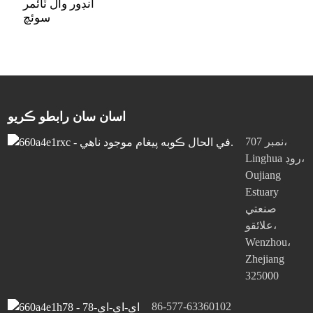
انڊور وال ٽائمر
سوئچ
اسان سان رابطو ڪريو
نمبر 707،
Linghua روڊ،
Oujiang
Estuary
صنعتي
علائقو،
Wenzhou،
Zhejiang
325000
86-577-63360102