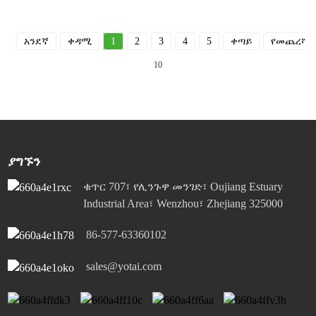
አንደኛ
ቀዳሚ
1
2
3
4
5
ቀጣይ
የመጨረሻ
10
ያግኙን
ቁጥር 707፣ የሊንጉዋ መንገድ፣ Oujiang Estuary
Industrial Area፣ Wenzhou፣ Zhejiang 325000
86-577-63360102
sales@yotai.com