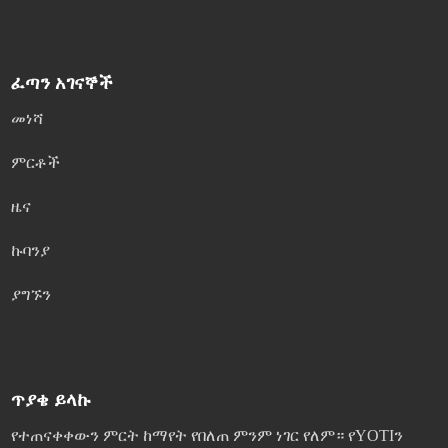
ፈጣን አገናኞች
መነሻ
ምርቶች
ዜና
ኩባንያ
ያግኙን
ጥያቄ ይላኩ
የተጠናቀቀውን ምርት ከማየት የበለጠ ምንም ነገር የለም። የYOTIን