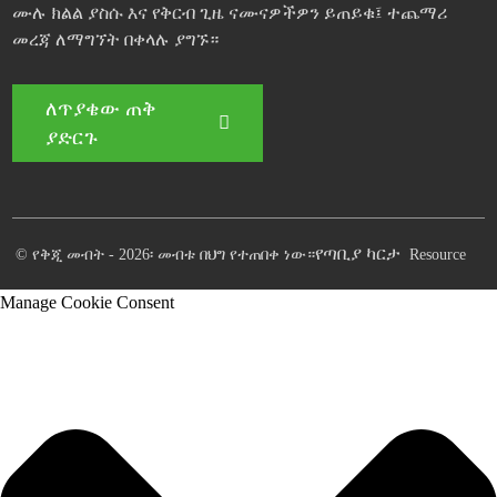
ሙሉ ክልል ያስሱ እና የቅርብ ጊዜ ናሙናዎችዎን ይጠይቁ፤ ተጨማሪ
መረጃ ለማግኘት በቀላሉ ያግኙ።
ለጥያቄው ጠቅ
ያድርጉ
የጣቢያ ካርታ
© የቅጂ መብት - 2026፡ መብቱ በህግ የተጠበቀ ነው።
Resource
Manage Cookie Consent