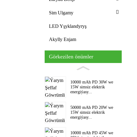
Sim Ulgamy
LED Yşyklandyryş
Akylly Enjam
Görkezilen önümler
10000 mAh PD 30W we
15W simsiz elektrik
energiýasy...
50000 mAh PD 20W we
15W simsiz elektrik
energiýasy...
10000 mAh PD 45W we