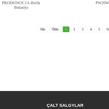
PROD65W2C1A-Beýik
PW20W
Britaniýa
Ilki
Öňki
1
2
3
4
5
I
ÇALT SALGYLAR