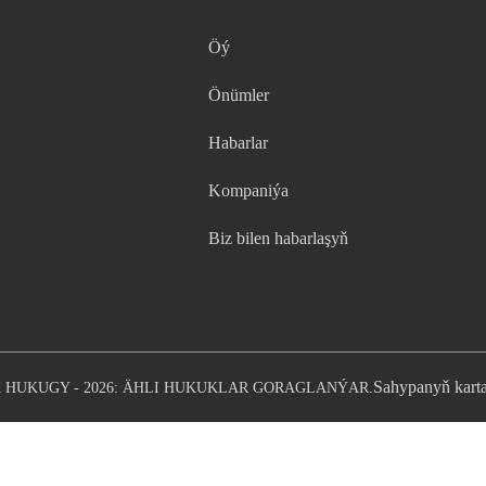
Öý
Önümler
Habarlar
Kompaniýa
Biz bilen habarlaşyň
Sahypanyň kart
 HUKUGY - 2026: ÄHLI HUKUKLAR GORAGLANÝAR.