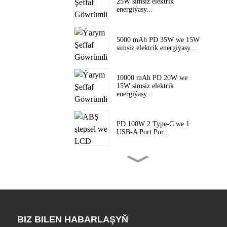
25W simsiz elektrik
energiýasy...
5000 mAh PD 35W we 15W
simsiz elektrik energiýasy...
10000 mAh PD 20W we
15W simsiz elektrik
energiýasy...
PD 100W 2 Type-C we 1
USB-A Port Por...
PD 65W 2 Type-C we 1
USB-A port porty...
65W ýeke-täk Type-C we
ýeke-täk USB-A Po...
BIZ BILEN HABARLAŞYŇ