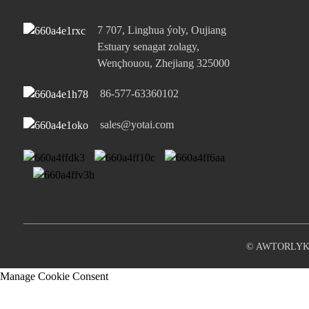
7 707, Linghua ýoly, Oujiang
65W ýeke-täk Type-C we
ýeke-täk USB-A Po...
Estuary senagat zolagy,
Wençhouou, Zhejiang 325000
PD 20W 1 Type-C we 1
86-577-63360102
USB-A port porty...
sales@yotai.com
© AWTORLYK
Manage Cookie Consent