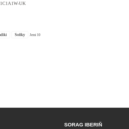
1C1A1W-UK
ndiki
Soňky
Jemi 10
SORAG IBERIŇ