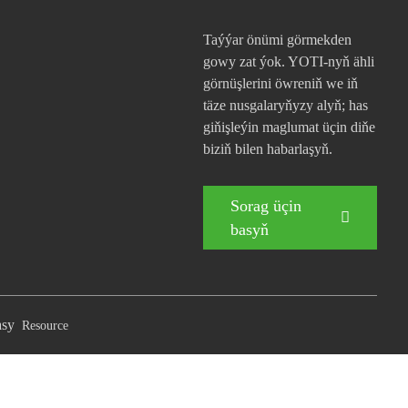
Taýýar önümi görmekden
gowy zat ýok. YOTI-nyň ähli
görnüşlerini öwreniň we iň
täze nusgalaryňyzy alyň; has
giňişleýin maglumat üçin diňe
biziň bilen habarlaşyň.
Sorag üçin
basyň
asy
Resource