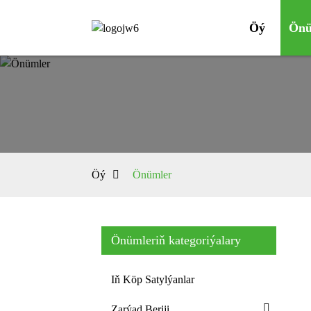
Öý
Önü
Öý
Önümler
Önümleriň kategoriýalary
Iň Köp Satylýanlar
Zarýad Beriji