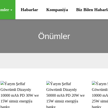
mler
Habarlar
Kompaniýa
Biz Bilen Habar
Önümler