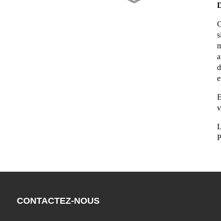
Mandats De L'UE IEC
D
62368-1:2026 – YOTI
M...
C
s
m
YOTI S'associe À Global
a
GaN Fast Char...
d
e
Tous Les Chargeurs Sont
Entièrement Certifiés Pour
E
L'UE...
v
YOTI En Tête Du
L
Marché Mondial Des
P
Chargeurs GaN Revolut...
CONTACTEZ-NOUS