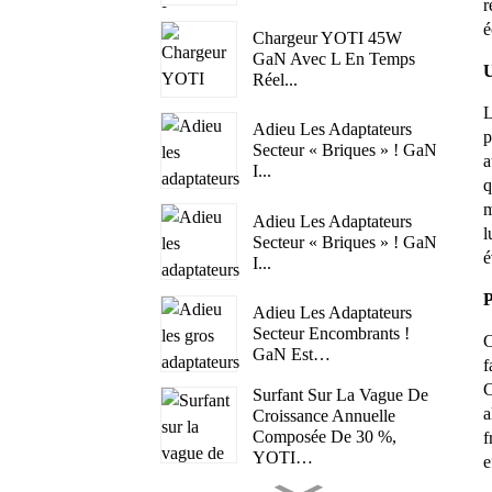
r
é
Chargeur YOTI 45W
GaN Avec L En Temps
U
Réel...
L
Adieu Les Adaptateurs
p
Secteur « Briques » ! GaN
a
I...
q
m
Adieu Les Adaptateurs
l
Secteur « Briques » ! GaN
é
I...
P
Adieu Les Adaptateurs
Secteur Encombrants !
C
GaN Est…
f
C
Surfant Sur La Vague De
a
Croissance Annuelle
Composée De 30 %,
f
YOTI…
e