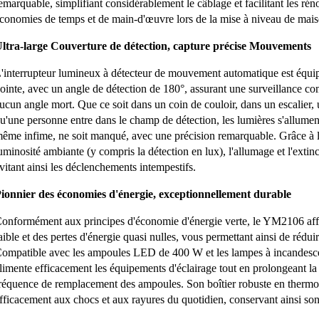
emarquable, simplifiant considérablement le câblage et facilitant les rén
conomies de temps et de main-d'œuvre lors de la mise à niveau de maiso
ltra-large
Couverture de détection, capture précise
Mouvements
'interrupteur lumineux à détecteur de mouvement automatique est équipé
ointe, avec un angle de détection de 180°, assurant une surveillance c
ucun angle mort. Que ce soit dans un coin de couloir, dans un escalier,
u'une personne entre dans le champ de détection, les lumières s'allum
ême infime, ne soit manqué, avec une précision remarquable. Grâce à la 
uminosité ambiante (y compris la détection en lux), l'allumage et l'extin
vitant ainsi les déclenchements intempestifs.
ionnier des économies d'énergie, exceptionnellement durable
onformément aux principes d'économie d'énergie verte, le YM2106 af
aible et des pertes d'énergie quasi nulles, vous permettant ainsi de rédui
ompatible avec les ampoules LED de 400 W et les lampes à incandesce
limente efficacement les équipements d'éclairage tout en prolongeant la 
réquence de remplacement des ampoules. Son boîtier robuste en thermopl
fficacement aux chocs et aux rayures du quotidien, conservant ainsi so