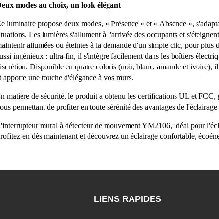
eux modes au choix, un look élégant
e luminaire propose deux modes, « Présence » et « Absence », s'adaptan
ituations. Les lumières s'allument à l'arrivée des occupants et s'éteignent
aintenir allumées ou éteintes à la demande d'un simple clic, pour plus de 
ussi ingénieux : ultra-fin, il s'intègre facilement dans les boîtiers élect
iscrétion. Disponible en quatre coloris (noir, blanc, amande et ivoire), i
t apporte une touche d'élégance à vos murs.
n matière de sécurité, le produit a obtenu les certifications UL et FCC, g
ous permettant de profiter en toute sérénité des avantages de l'éclairage i
'interrupteur mural à détecteur de mouvement YM2106, idéal pour l'écla
rofitez-en dès maintenant et découvrez un éclairage confortable, écoéne
LIENS RAPIDES