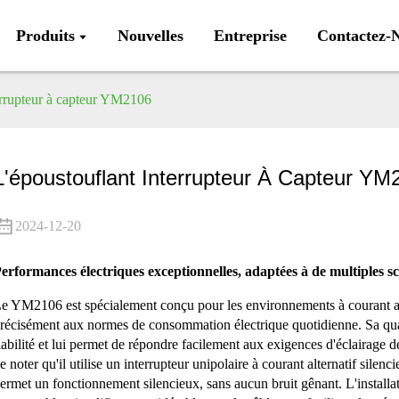
Produits
Nouvelles
Entreprise
Contactez-
errupteur à capteur YM2106
L'époustouflant Interrupteur À Capteur YM
2024-12-20
erformances électriques exceptionnelles, adaptées à de multiples s
e YM2106 est spécialement conçu pour les environnements à courant alt
récisément aux normes de consommation électrique quotidienne. Sa qual
iabilité et lui permet de répondre facilement aux exigences d'éclairage d
e noter qu'il utilise un interrupteur unipolaire à courant alternatif silenc
ermet un fonctionnement silencieux, sans aucun bruit gênant. L'installati