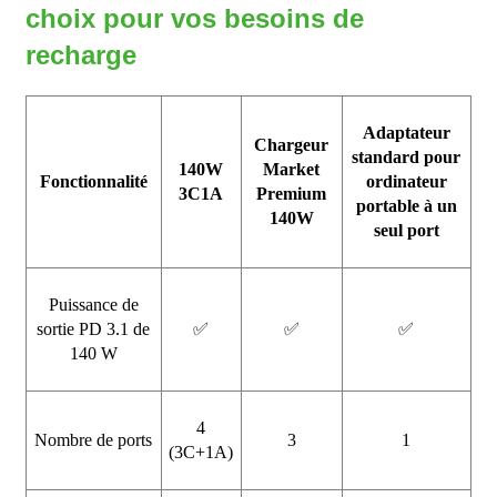
choix pour vos besoins de
recharge
Adaptateur
Chargeur
standard pour
140W
Market
Fonctionnalité
ordinateur
3C1A
Premium
portable à un
140W
seul port
Puissance de
sortie PD 3.1 de
✅
✅
✅
140 W
4
Nombre de ports
3
1
(3C+1A)