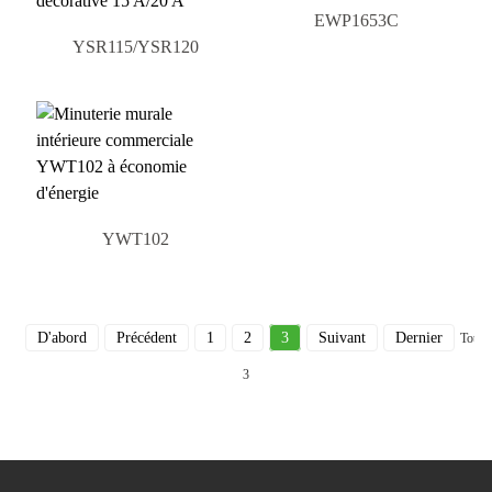
EWP1653C
YSR115/YSR120
YWT102
D'abord
Précédent
1
2
3
Suivant
Dernier
Total
3