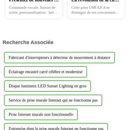
Commande vocale, liaison de
Cette prise USB 4,8 A se
scène, personnalisation : faites
distingue de ses concurrents
en sorte que votre maison vous
par ses performances de sortie
connaisse mieux
exceptionnelles. Ses
excellentes caractéristiques de
sortie multiport permettent de
répondre plus précisément aux
Recherche Associée
besoins divers...
Fabricant d'interrupteurs à détecteur de mouvement à distance
Éclairage encastré carré célèbre et modernisé
Disque lumineux LED Sunset Lighting en gros
Service de prise murale Internet qui ne fonctionne pas
Prise Internet murale non fonctionnelle
Entreprise dont la prise murale Internet ne fonctionne pas