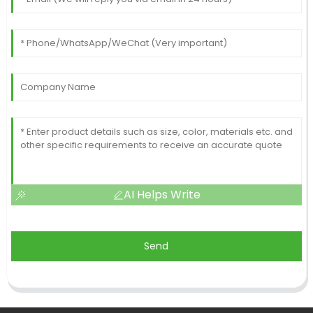
AI Helps Write
Send