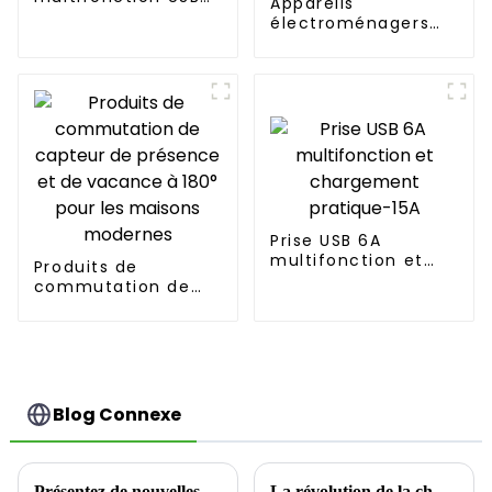
Appareils
65 W EWP1653C
électroménagers
pratiques et
intelligents : prise
intelligente YSP101
Prise USB 6A
multifonction et
Produits de
chargement
commutation de
pratique-15A
capteur de
présence et de
vacance à 180°
pour les maisons
modernes
Blog Connexe
Présentez de nouvelles solutions de maison intelligente qui redéfinissent le confort de vie
La révolution de la charge rapide multiport, qui remodèle la nouvelle écologie de la connexion électrique