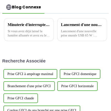
Blog Connexe
Minuterie d'interrupteur : la solution intelligente pour économiser de l'énergie
Lancement d'une nouvelle prise murale USB 65 W : Présentation de la prise sûre et rapide Yoti EWP1653C
Si vous avez déjà laissé la
Lancement d'une nouvelle
lumière allumée et avez eu le
prise murale USB 65 W :
souffle coupé parce que vous
conception Type-C à trois
gaspilliez trop d'énergie, vous
ports, créant une nouvelle
n'êtes pas seul. L'interrupteur
expérience de charge efficace
mural à minuterie d'intérieur
et pratique
YWT102, à économie
Recherche Associée
d'énergie, est là pour vous aider
à y remédier.
Prise GFCI à ampérage maximal
Prise GFCI domestique
Branchement d'une prise GFCI
Prise GFCI horizontale
Prise GFCI chaude
Cordon GFCI du spa branché sur une prise GFCI