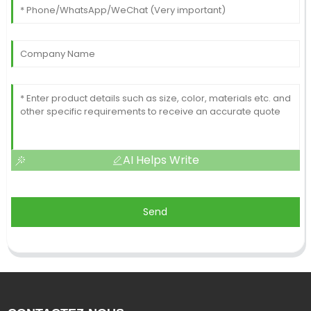
AI Helps Write
Send