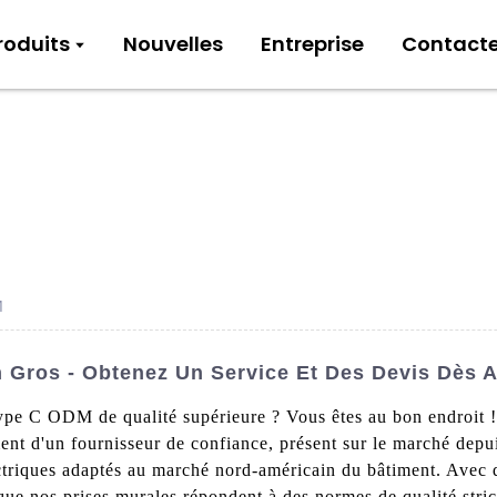
roduits
Nouvelles
Entreprise
Contact
M
Gros - Obtenez Un Service Et Des Devis Dès A
pe C ODM de qualité supérieure ? Vous êtes au bon endroit !
ent d'un fournisseur de confiance, présent sur le marché depui
ectriques adaptés au marché nord-américain du bâtiment. Avec 
que nos prises murales répondent à des normes de qualité stri