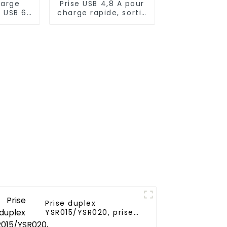
harge
Prise USB 4,8 A pour
n USB 65
charge rapide, sortie
A
multiport 20 A
Prise duplex
YSR015/YSR020, prise
de courant