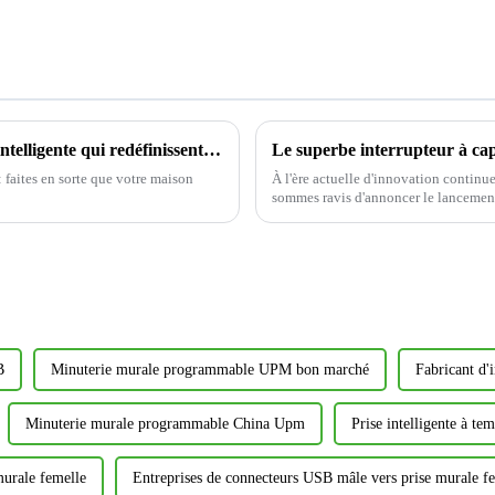
Présentez de nouvelles solutions de maison intelligente qui redéfinissent le confort de vie
Le superbe interrupteur à c
 faites en sorte que votre maison
À l'ère actuelle d'innovation continu
sommes ravis d'annoncer le lancement 
lumière et de mouvement YM2106...
B
Minuterie murale programmable UPM bon marché
Fabricant d'
Minuterie murale programmable China Upm
Prise intelligente à te
murale femelle
Entreprises de connecteurs USB mâle vers prise murale f