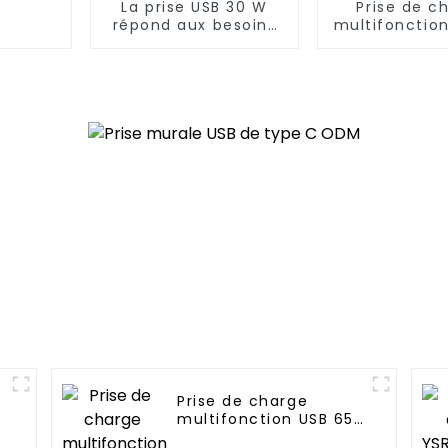
La prise USB 30 W
Prise de c
répond aux besoins
multifonctio
de charge rapide et
W 15 
efficace
Prise de charge
multifonction USB 65
W EWP1653C