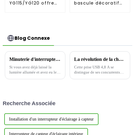
YG115/YG120 offre
bascule décoratif
un environnement
YDLS201 améliore la
électrique sûr et
décoration de la
fiable Prise 15A/20A
maison
Blog Connexe
Minuterie d'interrupteur : la solution intelligente pour économiser de l'énergie
La révolution de la charge rapide multiport, qui remodèle la nouvelle écologie de la connexion électrique
Si vous avez déjà laissé la
Cette prise USB 4,8 A se
lumière allumée et avez eu le
distingue de ses concurrents
souffle coupé parce que vous
par ses performances de sortie
gaspilliez trop d'énergie, vous
exceptionnelles. Ses
n'êtes pas seul. L'interrupteur
excellentes caractéristiques de
mural à minuterie d'intérieur
sortie multiport permettent de
YWT102, à économie
répondre plus précisément aux
Recherche Associée
d'énergie, est là pour vous aider
besoins divers...
à y remédier.
Installation d'un interrupteur d'éclairage à capteur
Interrupteur de capteur d'éclairage intérieur