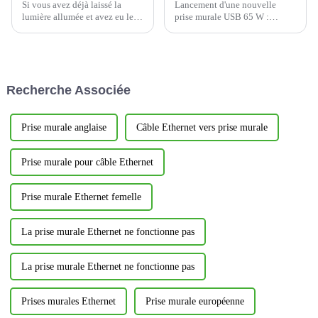
Si vous avez déjà laissé la
Lancement d'une nouvelle
lumière allumée et avez eu le
prise murale USB 65 W :
souffle coupé parce que vous
conception Type-C à trois
gaspilliez trop d'énergie, vous
ports, créant une nouvelle
n'êtes pas seul. L'interrupteur
expérience de charge efficace
mural à minuterie d'intérieur
et pratique
YWT102, à économie
Recherche Associée
d'énergie, est là pour vous aider
à y remédier.
Prise murale anglaise
Câble Ethernet vers prise murale
Prise murale pour câble Ethernet
Prise murale Ethernet femelle
La prise murale Ethernet ne fonctionne pas
La prise murale Ethernet ne fonctionne pas
Prises murales Ethernet
Prise murale européenne