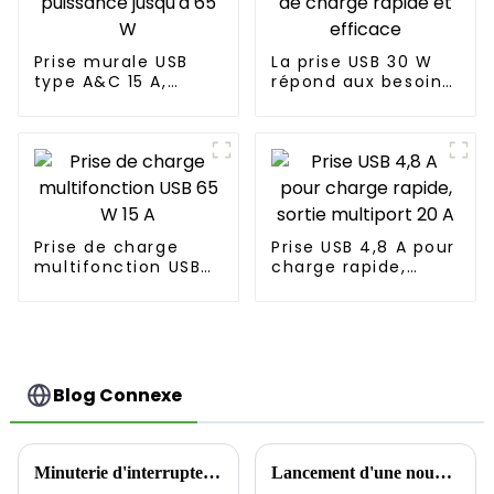
Prise murale USB
La prise USB 30 W
type A&C 15 A,
répond aux besoins
puissance jusqu'à
de charge rapide et
65 W
efficace
Prise de charge
Prise USB 4,8 A pour
multifonction USB
charge rapide,
65 W 15 A
sortie multiport 20
A
Blog Connexe
Minuterie d'interrupteur : la solution intelligente pour économiser de l'énergie
Lancement d'une nouvelle prise murale USB 65 W : Présentation de la prise sûre et rapide Yoti EWP1653C