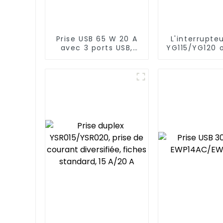
Prise USB 65 W 20 A
L'interrupte
avec 3 ports USB,
YG115/YG120 
inviolable
environne
électrique 
fiable Prise 