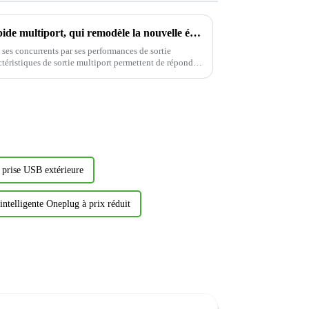
La révolution de la charge rapide multiport, qui remodèle la nouvelle écologie de la connexion électrique
 ses concurrents par ses performances de sortie
ctéristiques de sortie multiport permettent de répondre
.
 prise USB extérieure
 intelligente Oneplug à prix réduit