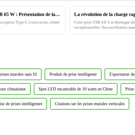
Lancement d'une nouvelle prise murale USB 65 W : Présentation de la prise sûre et rapide Yoti EWP1653C
ception Type-C à trois ports, créant
Cette prise USB 4,8 A se distingue de
exceptionnelles. Ses excellentes cara
plus précisément aux besoins divers..
prises murales sans fil
Produit de prise intelligente
Exportateur de
our climatiseur
Spot LED encastrable de 10 watts en Chine
Prise
ise de prises intelligentes
Citations sur les prises murales verticales