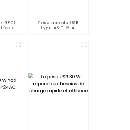
ur GFCI
Prise murale USB
offre un
type A&C 15 A,
ment
puissance jusqu'à 65
sûr et
W
15A/20A