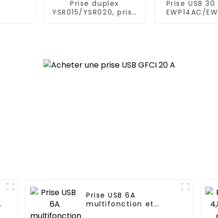
Prise duplex
Prise USB 30
YSR015/YSR020, prise
EWP14AC/E
de courant
diversifiée, fiches
standard, 15 A/20 A
Prise USB 6A
multifonction et
pratique pour le