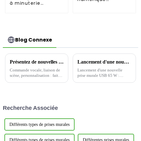
à minuterie
programmable
d'intérieur
d'intérieur avec
commercial à
compte à rebours
économie d'énergie
YWT102
Blog Connexe
Présentez de nouvelles solutions de maison intelligente qui redéfinissent le confort de vie
Lancement d'une nouvelle prise murale USB 65 W : Présentation de la prise sûre et rapide Yoti EWP1653C
Commande vocale, liaison de
Lancement d'une nouvelle
scène, personnalisation : faites
prise murale USB 65 W :
en sorte que votre maison vous
conception Type-C à trois
connaisse mieux
ports, créant une nouvelle
expérience de charge efficace
et pratique
Recherche Associée
Différents types de prises murales
Différents types de prises murales
Différentes prises murales