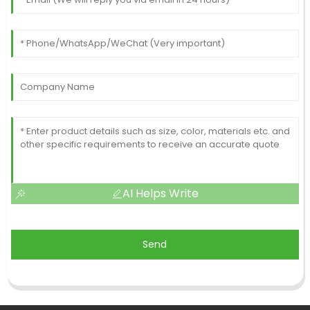
AI Helps Write
Send