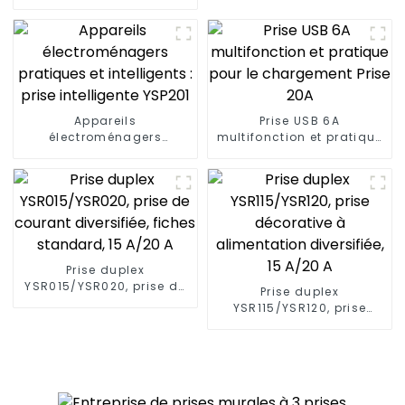
répond aux divers
besoins des espaces de
vie extérieurs modernes
Appareils
Prise USB 6A
électroménagers
multifonction et pratique
pratiques et intelligents :
pour le chargement Prise
prise intelligente YSP201
20A
Prise duplex
YSR015/YSR020, prise de
Prise duplex
courant diversifiée,
YSR115/YSR120, prise
fiches standard, 15 A/20
décorative à
A
alimentation diversifiée,
15 A/20 A